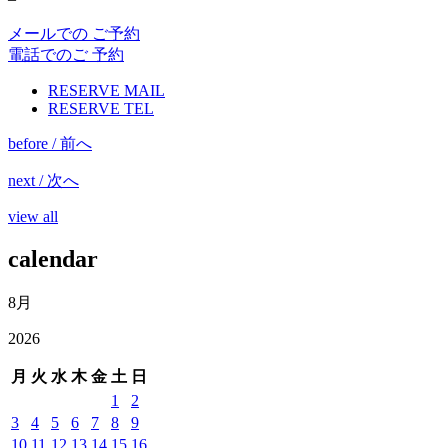
メールでの ご予約
電話でのご 予約
RESERVE MAIL
RESERVE TEL
before / 前へ
next / 次へ
view all
calendar
8月
2026
月
火
水
木
金
土
日
1
2
3
4
5
6
7
8
9
10
11
12
13
14
15
16