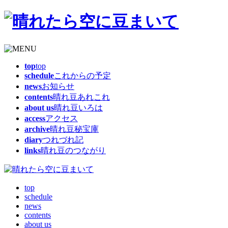
top
top
schedule
これからの予定
news
お知らせ
contents
晴れ豆あれこれ
about us
晴れ豆いろは
access
アクセス
archive
晴れ豆秘宝庫
diary
つれづれ記
links
晴れ豆のつながり
top
schedule
news
contents
about us