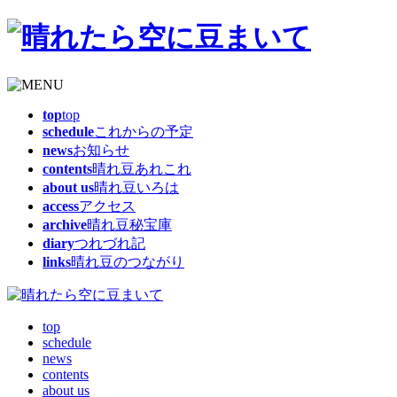
top
top
schedule
これからの予定
news
お知らせ
contents
晴れ豆あれこれ
about us
晴れ豆いろは
access
アクセス
archive
晴れ豆秘宝庫
diary
つれづれ記
links
晴れ豆のつながり
top
schedule
news
contents
about us