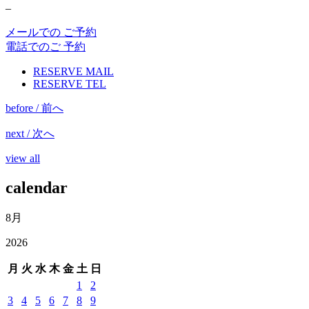
–
メールでの ご予約
電話でのご 予約
RESERVE MAIL
RESERVE TEL
before / 前へ
next / 次へ
view all
calendar
8月
2026
月
火
水
木
金
土
日
1
2
3
4
5
6
7
8
9