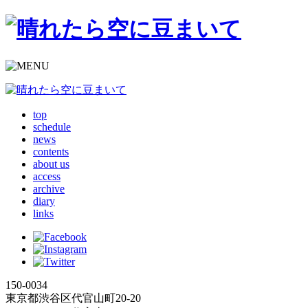
top
schedule
news
contents
about us
access
archive
diary
links
150-0034
東京都渋谷区代官山町20-20