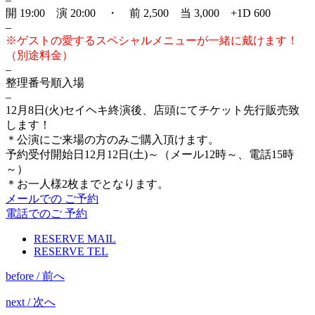
開 19:00 演 20:00 ・ 前 2,500 当 3,000 +1D 600
–
※ゲストの愛するスペシャルメニューが一緒に戴けます！
（別途料金）
–
整理番号順入場
–
12月8日(火)セイヘキ終演後、店頭にてチケット先行販売致
します！
＊公演にご来場の方のみご購入頂けます。
予約受付開始日12月12日(土)～（メール12時～、電話15時
～）
＊お一人様2枚までとなります。
メールでの ご予約
電話でのご 予約
RESERVE MAIL
RESERVE TEL
before / 前へ
next / 次へ