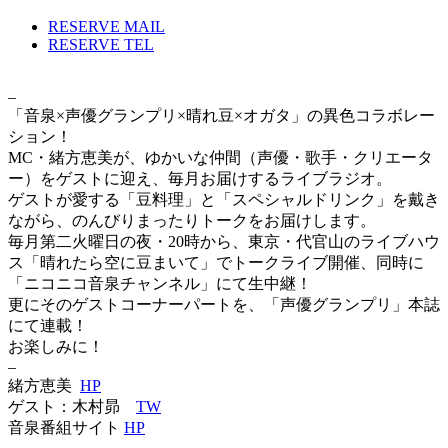
RESERVE MAIL
RESERVE TEL
–
「音泉×声優グランプリ×晴れ豆×オガタ」の異色コラボレー
ション！
MC・緒方恵美が、ゆかいな仲間（声優・歌手・クリエータ
ー）をゲストに迎え、毎月お届けするライブラジオ。
ゲストが愛する「豆料理」と「スペシャルドリンク」を戴き
ながら、のんびりまったりトークをお届けします。
毎月第二火曜日の夜・20時から、東京・代官山のライブハウ
ス「晴れたら空に豆まいて」でトークライブ開催、同時に
「ニコニコ音泉チャンネル」にて生中継！
更にそのゲストコーナーパートを、「声優グランプリ」本誌
にて連載！
お楽しみに！
–
緒方恵美
HP
ゲスト：木村昴
TW
音泉番組サイト
HP
–