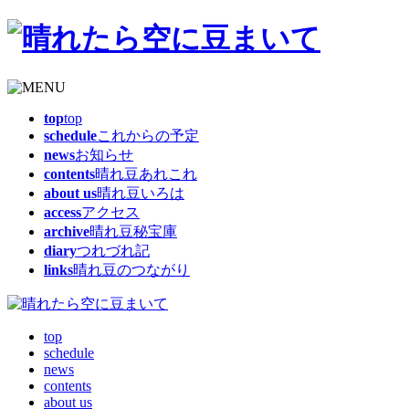
top
top
schedule
これからの予定
news
お知らせ
contents
晴れ豆あれこれ
about us
晴れ豆いろは
access
アクセス
archive
晴れ豆秘宝庫
diary
つれづれ記
links
晴れ豆のつながり
top
schedule
news
contents
about us