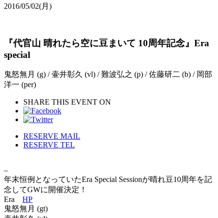
2016/05/02
(月)
『代官山 晴れたら空に豆まいて 10周年記念』Era
special
鬼怒無月 (g) / 壷井彰久 (vl) / 難波弘之 (p) / 佐藤研二 (b) / 岡部
洋一 (per)
SHARE THIS EVENT ON
RESERVE MAIL
RESERVE TEL
–
年末恒例となっていたEra Special Sessionが晴れ豆10周年を記
念してGWに開催決定！
Era
HP
鬼怒無月 (gt)