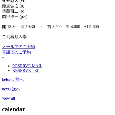
壷井彰久 (vl)
難波弘之 (p)
佐藤研二 (b)
岡部洋一 (per)
–
開 18:30 演 19:30 ・ 前 3,500 当 4,000 +1D 600
–
ご到着順入場
–
メールでのご予約
電話でのご予約
–
RESERVE MAIL
RESERVE TEL
before / 前へ
next / 次へ
view all
calendar