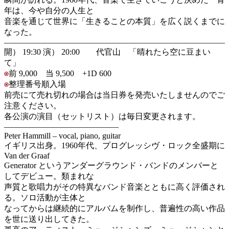
年は、今や自分の人生と
音楽を通じて世界に「生きることの本質」を広く説くまでに
なった。
———————————————————————————
開） 19:30 演） 20:00 代官山 「晴れたら空に豆まい
て」
前 9,000 当 9,500 +1D 600
整理番号順入場
前売にて売れ切れの場合は当日券を発売いたしませんのでご
注意ください。
各公演の演目（セットリスト）は毎日変更されます。
——————————————
Peter Hammill – vocal, piano, guitar
イギリス出身。1960年代、プログレッシヴ・ロック全盛期に
Van der Graaf
Generator というアンダーグラウンド・バンドのメンバーと
してデビュー。類まれな
声質と歌唱力がその特異なバンド音楽とともに高く評価され
る。ソロ活動が主体と
なってからは継続的にアルバムを制作し、普遍性の高い作品
を世に送り出してきた。