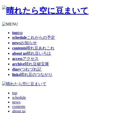
top
top
schedule
これからの予定
news
お知らせ
contents
晴れ豆あれこれ
about us
晴れ豆いろは
access
アクセス
archive
晴れ豆秘宝庫
diary
つれづれ記
links
晴れ豆のつながり
top
schedule
news
contents
about us