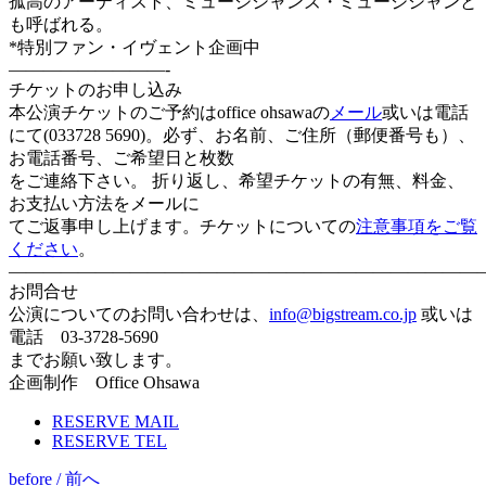
孤高のアーティスト、ミュージシャンズ・ミュージシャンと
も呼ばれる。
*特別ファン・イヴェント企画中
—————————-
チケットのお申し込み
本公演チケットのご予約はoffice ohsawaの
メール
或いは電話
にて(033728 5690)。必ず、お名前、ご住所（郵便番号も）、
お電話番号、ご希望日と枚数
をご連絡下さい。 折り返し、希望チケットの有無、料金、
お支払い方法をメールに
てご返事申し上げます。チケットについての
注意事項
をご覧
ください
。
———————————————————————————–
お問合せ
公演についてのお問い合わせは、
info@bigstream.co.jp
或いは
電話 03-3728-5690
までお願い致します。
企画制作 Office Ohsawa
RESERVE MAIL
RESERVE TEL
before / 前へ