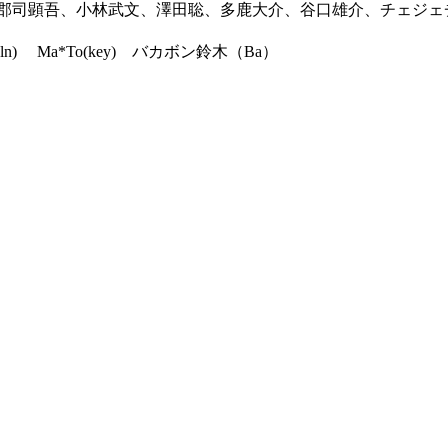
弥、郡司顕吾、小林武文、澤田聡、多鹿大介、谷口雄介、チェジ
ln) Ma*To(key) バカボン鈴木（Ba）
。