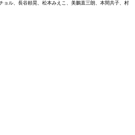
ェチョル、長谷頼晃、松本みえこ、美鵬直三朗、本間共子、村