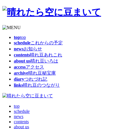
top
top
schedule
これからの予定
news
お知らせ
contents
晴れ豆あれこれ
about us
晴れ豆いろは
access
アクセス
archive
晴れ豆秘宝庫
diary
つれづれ記
links
晴れ豆のつながり
top
schedule
news
contents
about us