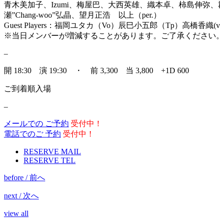
青木美加子、Izumi、梅屋巴、大西英雄、織本卓、柿島伸
瀬”Chang-woo”弘晶、望月正浩 以上（per.）
Guest Players：福岡ユタカ（Vo）辰巳小五郎（Tp）高橋香織(v
※当日メンバーが増減することがあります。ご了承ください
–
開 18:30 演 19:30 ・ 前 3,300 当 3,800 +1D 600
ご到着順入場
–
メールでの ご予約
受付中！
電話でのご 予約
受付中！
RESERVE MAIL
RESERVE TEL
before / 前へ
next / 次へ
view all