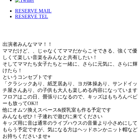
RESERVE MAIL
RESERVE TEL
出演者みんなママ！！
ママだけど、、じゃなくてママだからこそできる、強くて優
しくて楽しい音楽をみんなと共有したい！
そしてママたち女子たちと一緒に、さらに元気に、さらに輝
けたら！
というコンセプトです
「クラシックあり、紙芝居あり、ヨガ体操あり、サンドイッ
チ屋さんあり、の子供も大人も楽しめる内容になっています
フロアはこの日、畳張りになるので、キッズはもちろんベビ
ーも放ってOK!!
他にオムツ換えスペース&授乳室も作る予定です
みんなもぜひ！子連れで遊びに来てください
キッズ用に音は通常のライブハウスの音量より小さめにして
もらう予定ですが、気になる方はヘッドホンかニット帽など
お持ちくださいませ⭐︎