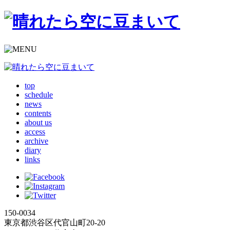
top
schedule
news
contents
about us
access
archive
diary
links
150-0034
東京都渋谷区代官山町20-20