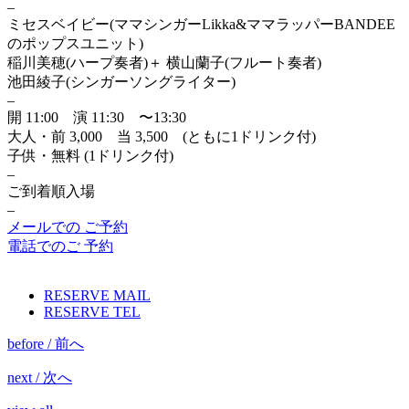
–
ミセスベイビー(ママシンガーLikka&ママラッパーBANDEE
のポップスユニット)
稲川美穂(ハープ奏者)＋ 横山蘭子(フルート奏者)
池田綾子(シンガーソングライター)
–
開 11:00 演 11:30 〜13:30
大人・前 3,000 当 3,500 (ともに1ドリンク付)
子供・無料 (1ドリンク付)
–
ご到着順入場
–
メールでの ご予約
電話でのご 予約
RESERVE MAIL
RESERVE TEL
before / 前へ
next / 次へ