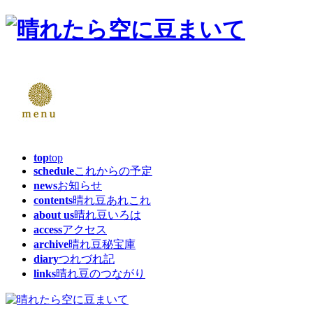
top
top
schedule
これからの予定
news
お知らせ
contents
晴れ豆あれこれ
about us
晴れ豆いろは
access
アクセス
archive
晴れ豆秘宝庫
diary
つれづれ記
links
晴れ豆のつながり