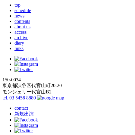
top
schedule
news
contents
about us
access
archive
diary
links
150-0034
東京都渋谷区代官山町20-20
モンシェリー代官山B2
tel. 03 5456 8880
contact
新規出演