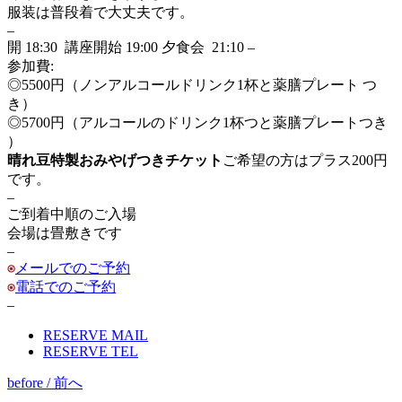
服装は普段着で大丈夫です。
–
開 18:30 講座開始 19:00 夕食会 21:10 –
参加費:
◎5500円（ノンアルコールドリンク1杯と薬膳プレート つ
き）
◎5700円（アルコールのドリンク1杯つと薬膳プレートつき
）
晴れ豆特製おみやげつきチケット
ご希望の方はプラス200円
です。
–
ご到着中順のご入場
会場は畳敷きです
–
メールでのご予約
電話でのご予約
–
RESERVE MAIL
RESERVE TEL
before / 前へ