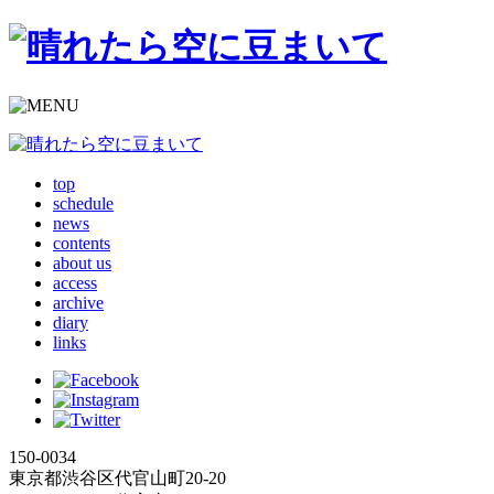
top
schedule
news
contents
about us
access
archive
diary
links
150-0034
東京都渋谷区代官山町20-20