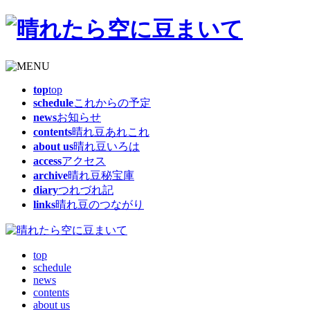
top
top
schedule
これからの予定
news
お知らせ
contents
晴れ豆あれこれ
about us
晴れ豆いろは
access
アクセス
archive
晴れ豆秘宝庫
diary
つれづれ記
links
晴れ豆のつながり
top
schedule
news
contents
about us