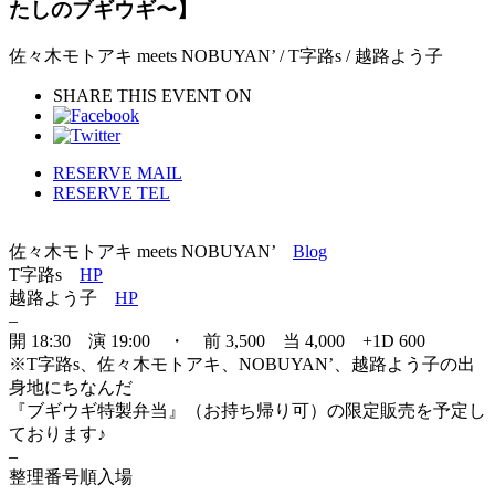
たしのブギウギ〜】
佐々木モトアキ meets NOBUYAN’ / T字路s / 越路よう子
SHARE THIS EVENT ON
RESERVE MAIL
RESERVE TEL
佐々木モトアキ meets NOBUYAN’
Blog
T字路s
HP
越路よう子
HP
–
開 18:30 演 19:00 ・ 前 3,500 当 4,000 +1D 600
※T字路s、佐々木モトアキ、NOBUYAN’、越路よう子の出
身地にちなんだ
『ブギウギ特製弁当』（お持ち帰り可）の限定販売を予定し
ております♪
–
整理番号順入場