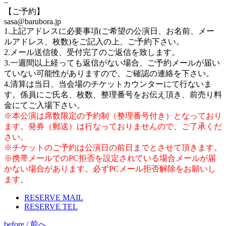
–
【ご予約】
sasa@barubora.jp
1.上記アドレスに必要事項(ご希望の公演日、お名前、メー
ルアドレス、枚数)をご記入の上、ご予約下さい。
2.メール送信後、受付完了のご返信を致します。
3.一週間以上経っても返信がない場合、ご予約メールが届い
ていない可能性がありますので、ご確認の連絡を下さい。
4.清算は当日、当会場のチケットカウンターにて行ないま
す。係員にご氏名、枚数、整理番号をお伝え頂き、前売り料
金にてご入場下さい。
※本公演は席数限定の予約制（整理番号付き）となっており
ます。発券（郵送）は行なっておりませんので、ご了承くだ
さい。
※チケットのご予約は公演日の前日までとさせて頂きます。
※携帯メールでのPC拒否を設定されている場合メールが届
かない場合があります。必ずPCメール拒否解除をお願いし
ます。
RESERVE MAIL
RESERVE TEL
before / 前へ