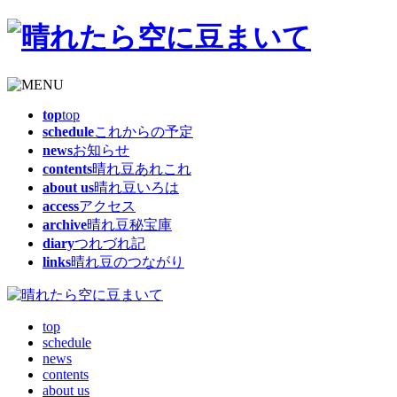
top
top
schedule
これからの予定
news
お知らせ
contents
晴れ豆あれこれ
about us
晴れ豆いろは
access
アクセス
archive
晴れ豆秘宝庫
diary
つれづれ記
links
晴れ豆のつながり
top
schedule
news
contents
about us