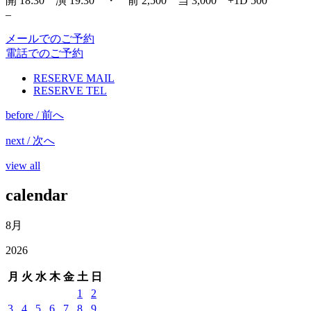
開 18:30 演 19:30 ・ 前 2,500 当 3,000 +1D 500
–
メールでのご予約
電話でのご予約
RESERVE MAIL
RESERVE TEL
before / 前へ
next / 次へ
view all
calendar
8月
2026
月
火
水
木
金
土
日
1
2
3
4
5
6
7
8
9