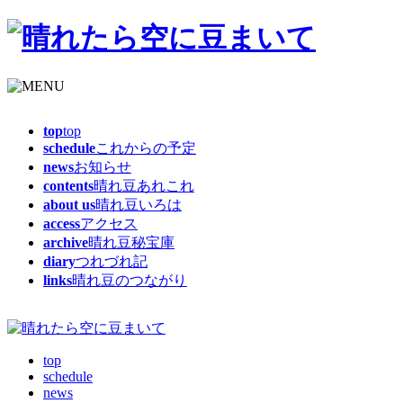
top
top
schedule
これからの予定
news
お知らせ
contents
晴れ豆あれこれ
about us
晴れ豆いろは
access
アクセス
archive
晴れ豆秘宝庫
diary
つれづれ記
links
晴れ豆のつながり
top
schedule
news