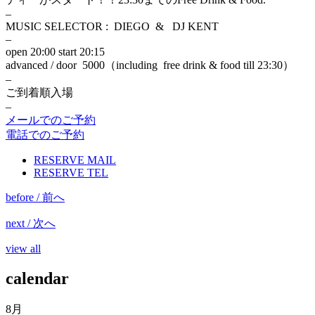
–
MUSIC SELECTOR : DIEGO & DJ KENT
–
open 20:00 start 20:15
advanced / door 5000（including free drink & food till 23:30）
–
ご到着順入場
–
メールでのご予約
電話でのご予約
RESERVE MAIL
RESERVE TEL
before / 前へ
next / 次へ
view all
calendar
8月