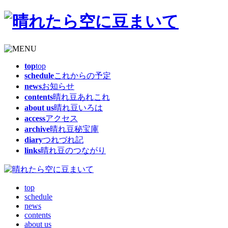
top
top
schedule
これからの予定
news
お知らせ
contents
晴れ豆あれこれ
about us
晴れ豆いろは
access
アクセス
archive
晴れ豆秘宝庫
diary
つれづれ記
links
晴れ豆のつながり
top
schedule
news
contents
about us