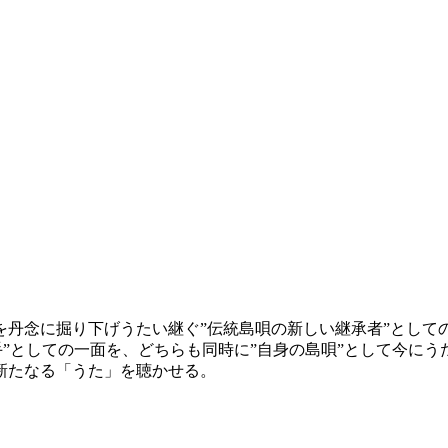
を丹念に掘り下げうたい継ぐ”伝統島唄の新しい継承者”として
手”としての一面を、どちらも同時に”自身の島唄”として今にう
、新たなる「うた」を聴かせる。