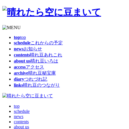
top
top
schedule
これからの予定
news
お知らせ
contents
晴れ豆あれこれ
about us
晴れ豆いろは
access
アクセス
archive
晴れ豆秘宝庫
diary
つれづれ記
links
晴れ豆のつながり
top
schedule
news
contents
about us