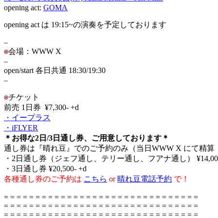
opening act:
GOMA
opening act は 19:15~の演奏を予定しております
–
会場：WWW X
–
open/start 各日共通 18:30/19:30
–
チケット
前売 1日券 ¥7,300- +d
・イープラス
・iFLYER
＊お得な2日/3日通し券、ご用意しております＊
通し券は『晴れ豆』でのご予約のみ（当日WWW X にて精算
・2日通し券（ジェフ通し、テリー通し、フアナ通し） ¥14,000-
・3日通し券 ¥20,500- +d
各種通し券のご
予約は
こちら
or
晴れ豆電話予約
で！
= = = = = = = = = = = = = = = = = = = = = = = = = = = = = = =
= = = = = = = = = = = = = = = = = = = = = = = = = = = = = = =
= = = = = = = = = = = = = = = = = = = = = = = = = = = = = = =