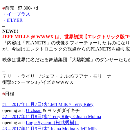
–
前売 ¥7,300- +d
・イープラス
・iFLYER
–
NEW!!!
JEFF MILLS @ WWWX は、世界初演【エレクトリック版”P
『内容は「PLANETS」の映像をフィーチャーしたものにな
が、今回はエレクトロニックの観点からのPLANETSを繰り
映像は世界に名だたる舞踏集団「大駱駝艦」のダンサーたち
–
–
テリー・ライリー/ジェフ・ミルズ/フアナ・モリーナ
衝撃のツーマン3デイズ＠WWW X
–
日程
#1 – 2017年11月7日(火) Jeff Mills × Terry Riley
opening act:
U-zhaan
& ヨシダダイキチ
#2 – 2017年11月8日(水) Terry Riley × Juana Molina
opening act:
Logic System（松武秀樹）
#3 – 2017年11月9日(木) Juana Molina × Jeff Mills