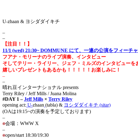
U-zhaan & ヨシダダイキチ
–
–
【注目！！】
11/1 (wed) 21:30~ DOMMUNE にて、一連の公演をフ
フアナ・モリーナのライブ演奏、インタビュー
そしてテリー・ライリー、ジェフ・ミルズのインタビューを
嬉しいプレゼントもあるかも！！！！！お楽しみに！
–
–
晴れ豆インターナショナル presents
Terry Riley / Jeff Mills / Juana Molina
#DAY 1 –
Jeff Mills
×
Terry Riley
opening act:
U-
zhaan
(tabla) &
ヨシダダイキチ (sitar)
(OAは19:15~の演奏を予定しております)
–
会場：WWW X
–
open/start 18:30/19:30