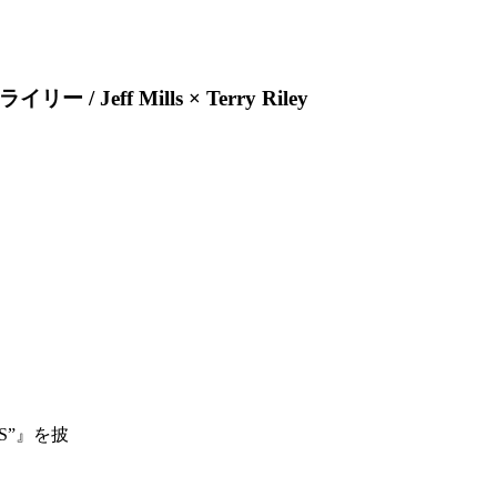
eff Mills × Terry Riley
S”』を披