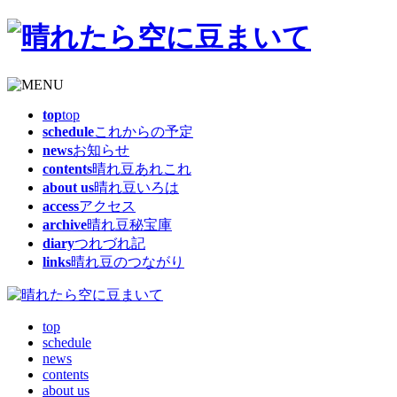
top
top
schedule
これからの予定
news
お知らせ
contents
晴れ豆あれこれ
about us
晴れ豆いろは
access
アクセス
archive
晴れ豆秘宝庫
diary
つれづれ記
links
晴れ豆のつながり
top
schedule
news
contents
about us