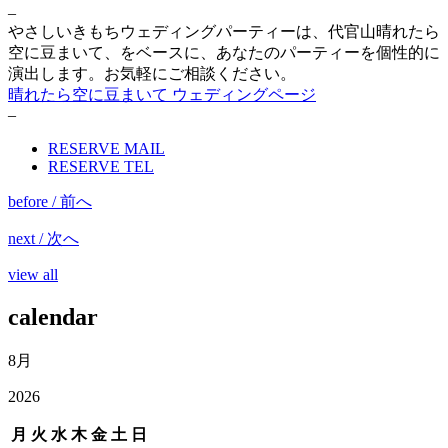
–
やさしいきもちウェディングパーティーは、代官山晴れたら
空に豆まいて、をベースに、あなたのパーティーを個性的に
演出します。お気軽にご相談ください。
晴れたら空に豆まいて ウェディングページ
–
RESERVE MAIL
RESERVE TEL
before / 前へ
next / 次へ
view all
calendar
8月
2026
月
火
水
木
金
土
日