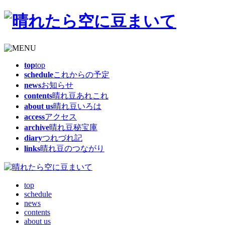
top
top
schedule
これからの予定
news
お知らせ
contents
晴れ豆あれこれ
about us
晴れ豆いろは
access
アクセス
archive
晴れ豆秘宝庫
diary
つれづれ記
links
晴れ豆のつながり
top
schedule
news
contents
about us