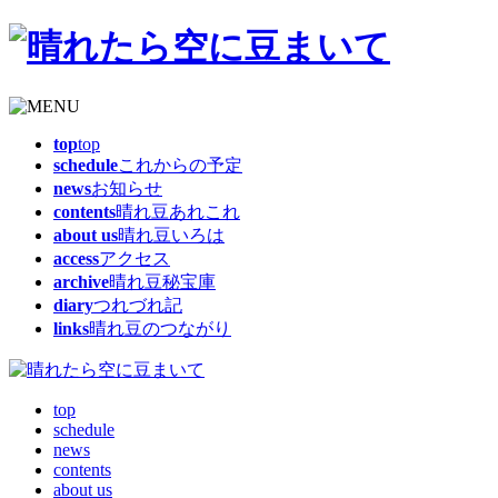
top
top
schedule
これからの予定
news
お知らせ
contents
晴れ豆あれこれ
about us
晴れ豆いろは
access
アクセス
archive
晴れ豆秘宝庫
diary
つれづれ記
links
晴れ豆のつながり
top
schedule
news
contents
about us