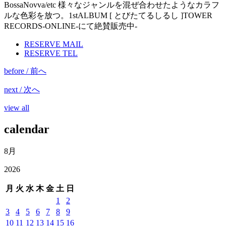
BossaNovva/etc 様々なジャンルを混ぜ合わせたようなカラフ
ルな色彩を放つ。1stALBUM [ とびたてるしるし ]TOWER
RECORDS-ONLINE-にて絶賛販売中-
RESERVE MAIL
RESERVE TEL
before / 前へ
next / 次へ
view all
calendar
8月
2026
月
火
水
木
金
土
日
1
2
3
4
5
6
7
8
9
10
11
12
13
14
15
16