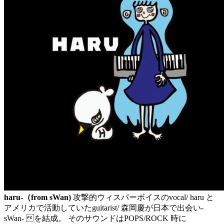
haru-（from sWan)
攻撃的ウィスパーボイスのvocal/ haru と
アメリカで活動していたguitarist/ 森岡慶が日本で出会い-
sWan- を結成。 そのサウンドはPOPS/ROCK 時に