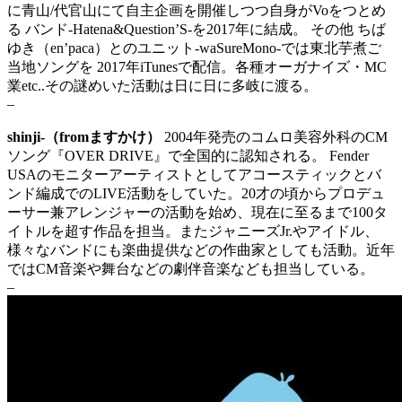
に青山/代官山にて自主企画を開催しつつ自身がVoをつとめ
る バンド-Hatena&Question’S-を2017年に結成。 その他 ちば
ゆき（en’paca）とのユニット-waSureMono-では東北芋煮ご
当地ソングを 2017年iTunesで配信。各種オーガナイズ・MC
業etc..その謎めいた活動は日に日に多岐に渡る。
–
shinji-（fromますかけ）
2004年発売のコムロ美容外科のCM
ソング『OVER DRIVE』で全国的に認知される。 Fender
USAのモニターアーティストとしてアコースティックとバ
ンド編成でのLIVE活動をしていた。20才の頃からプロデュ
ーサー兼アレンジャーの活動を始め、現在に至るまで100タ
イトルを超す作品を担当。またジャニーズJr.やアイドル、
様々なバンドにも楽曲提供などの作曲家としても活動。近年
ではCM音楽や舞台などの劇伴音楽なども担当している。
–