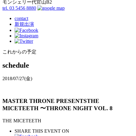
モンシェリー代官山B2
tel. 03 5456 8880
contact
新規出演
これからの予定
schedule
2018/07/27
(金)
MASTER THRONE PRESENTSTHE
MICETEETH 〜THRONE NIGHT VOL. 8
THE MICETEETH
SHARE THIS EVENT ON