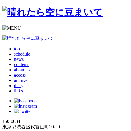
top
schedule
news
contents
about us
access
archive
diary
links
150-0034
東京都渋谷区代官山町20-20