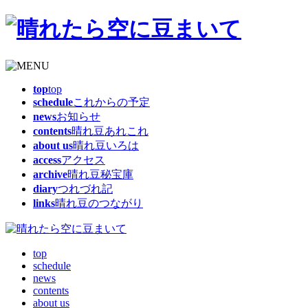
top
top
schedule
これからの予定
news
お知らせ
contents
晴れ豆あれこれ
about us
晴れ豆いろは
access
アクセス
archive
晴れ豆秘宝庫
diary
つれづれ記
links
晴れ豆のつながり
top
schedule
news
contents
about us