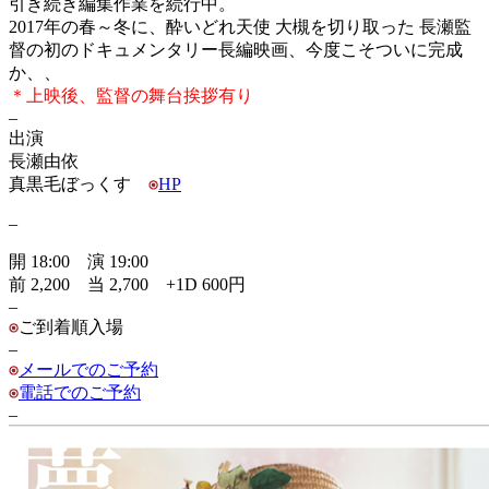
引き続き編集作業を続行中。
2017年の春～冬に、酔いどれ天使 大槻を切り取った 長瀬監
督の初のドキュメンタリー長編映画、今度こそついに完成
か、、
＊上映後、監督の舞台挨拶有り
–
出演
長瀬由依
真黒毛ぼっくす
HP
–
開 18:00 演 19:00
前 2,200 当 2,700 +1D 600円
–
ご到着順入場
–
メールでのご予約
電話でのご予約
–