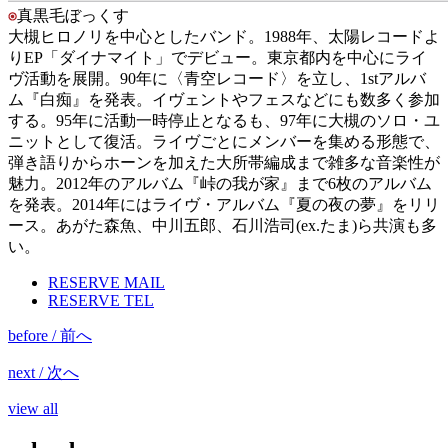
真黒毛ぼっくす
大槻ヒロノリを中心としたバンド。1988年、太陽レコードよ
りEP「ダイナマイト」でデビュー。東京都内を中心にライ
ヴ活動を展開。90年に〈青空レコード〉を立し、1stアルバ
ム『白痴』を発表。イヴェントやフェスなどにも数多く参加
する。95年に活動一時停止となるも、97年に大槻のソロ・ユ
ニットとして復活。ライヴごとにメンバーを集める形態で、
弾き語りからホーンを加えた大所帯編成まで雑多な音楽性が
魅力。2012年のアルバム『峠の我が家』まで6枚のアルバム
を発表。2014年にはライヴ・アルバム『夏の夜の夢』をリリ
ース。あがた森魚、中川五郎、石川浩司(ex.たま)ら共演も多
い。
RESERVE MAIL
RESERVE TEL
before / 前へ
next / 次へ
view all