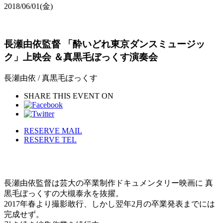
2018/06/01
(金)
長瀬由依監督 「酔いどれ東京ダンスミュージッ
ク」上映会 ＆真黒毛ぼっくす演奏会
長瀬由依 / 真黒毛ぼっくす
SHARE THIS EVENT ON
RESERVE MAIL
RESERVE TEL
長瀬由依監督は芸大の卒業制作ドキュメンタリー映画に 真
黒毛ぼっくすの大槻泰永を抜擢。
2017年春より撮影敢行、しかし翌年2月の卒業発表までには
完成せず。