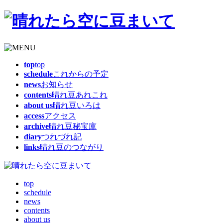
top
top
schedule
これからの予定
news
お知らせ
contents
晴れ豆あれこれ
about us
晴れ豆いろは
access
アクセス
archive
晴れ豆秘宝庫
diary
つれづれ記
links
晴れ豆のつながり
top
schedule
news
contents
about us