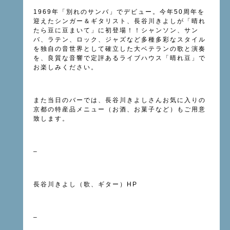
1969年「別れのサンバ」でデビュー。今年50周年を
迎えたシンガー＆ギタリスト、長谷川きよしが「晴れ
たら豆に豆まいて」に初登場！！シャンソン、サン
バ、ラテン、ロック、ジャズなど多種多彩なスタイル
を独自の音世界として確立した大ベテランの歌と演奏
を、良質な音響で定評あるライブハウス「晴れ豆」で
お楽しみください。
また当日のバーでは、長谷川きよしさんお気に入りの
京都の特産品メニュー（お酒、お菓子など）もご用意
致します。
–
長谷川きよし（歌、ギター）
HP
–