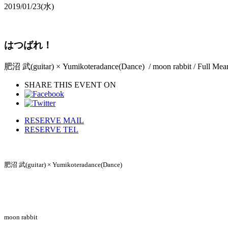
2019/01/23
(水)
はつばれ！
肥沼 武(guitar) × Yumikoteradance(Dance) / moon rabbit / Full Means
SHARE THIS EVENT ON
RESERVE MAIL
RESERVE TEL
肥沼
武(
guitar
)
× Yumikoteradance
(
Dance
)
moon rabbit