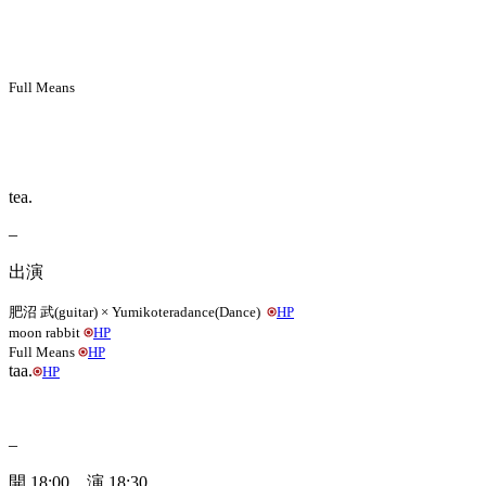
Full Means
tea.
–
出演
肥沼
武(
guitar
)
× Yumikoteradance
(
Dance
)
HP
moon rabbit
HP
Full Means
HP
taa.
HP
–
開 18:00 演 18:30