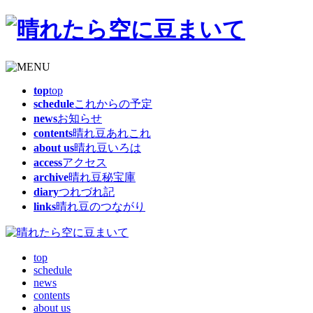
top
top
schedule
これからの予定
news
お知らせ
contents
晴れ豆あれこれ
about us
晴れ豆いろは
access
アクセス
archive
晴れ豆秘宝庫
diary
つれづれ記
links
晴れ豆のつながり
top
schedule
news
contents
about us