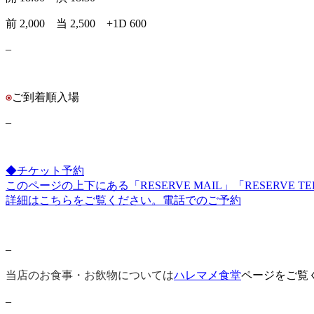
前 2,000 当 2,500 +1D 600
–
ご到着順入場
–
◆チケット予約
このページの上下にある「RESERVE MAIL」「RESERVE 
詳細は
こちら
をご覧ください。
電話でのご予約
–
当店のお食事・お飲物については
ハレマメ食堂
ページをご覧
–