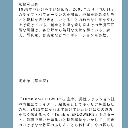
京都府出身
1988年花いけを学び始める。2005年より「花いけ」
のライブ・パフォーマンスを開始。地脈を読み取りモ
ノと花材を選び抜き、いけることの独自な世界を立ち
上げ続けている。創造と破壊を繰り返すその予測不可
能な展開は、各分野から熱烈な支持を得ている。詩
人、写真家、音楽家などコラボレーションも多数。
渡来徹（華道家）
『Tumbler&FLOWERS』主宰。男性ファッション誌
や情報誌でライター、編集者としてキャリアを重ねた
のち、2012年にそれまで続けていたいけばなの魅力
を広く伝えるべく『Tumbler&FLOWERS』をスター
ト。前職で磨いた編集力と時代感覚をいかして、従来
のいけばなや教室のあり方にとらわれず、今の暮らし