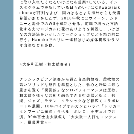
に取り入れたくなるいけばなを提案sしている。イン
スタグラムで更新している日々のいけばな#wataraik
ebanaが評判をよび、国内はもとより海外からも受講
希望があとをたたず、2018年秋にはウィーン、シド
ニーと海外でのWSを成功させる。前職で培った言語
化する力でロジカルに花のありようを解説し、いけば
なの方法論をいかしたワークショップなども精力的に
行う。Hanakoでのリレー連載はじめ媒体掲載やラジ
オ出演なども多数。
⭐️大多和正樹（和太鼓奏者）
クラシックピアノ演奏から得た音楽的教養、柔軟性の
高いソリッドな感性を基盤とした、歌心と呼吸に最も
重きを置く「視覚的」なソロパフォーマンスは圧巻。
和太鼓を様々な芸術と融合できる打楽器と捉え、邦
楽、ジャズ、ラテン、クラシックなど幅広くコラボレ
ートを展開。18年パイプオルガンとバッハ「トッカー
タとフーガニ短調」ラベル「ボレロ」をデュオで共
演。99年富士山太鼓祭り「大太鼓一人打ちコンテス
ト」最優秀賞⭐️ー