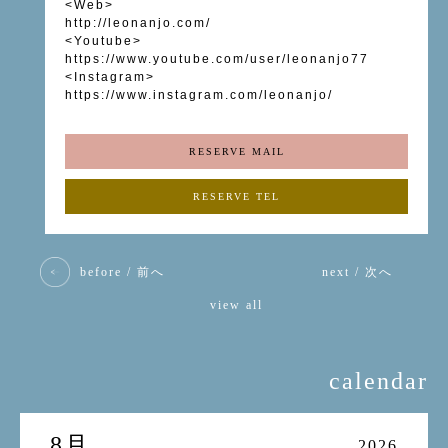
<Web>
http://leonanjo.com/
<Youtube>
https://www.youtube.com/user/leonanjo77
<Instagram>
https://www.instagram.com/leonanjo/
RESERVE MAIL
RESERVE TEL
before / 前へ
next / 次へ
view all
calendar
8月
2026