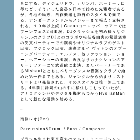
音にする。ディジュリドウ、カリンバ、ホーミー，口
琴など，そういった楽器を日本で始めた先駆者である
が、各地の民族、自作楽器を独自のスタイルで奏で
る。アンダーグランドからメジャーまで幅広く支持さ
れる。１０年以上続くGocooヨーロッパ ツアーでは
ブーンフェス2回出演。DJクラッシュを初め様々なジ
ャンルのクラブDJとのコラボや松任谷由実の紫綬褒章
の受賞パーティーでの演奏やオリジナルラブのゲスト
出演。フジロック出演。表参道ルイ ヴィトンのオプー
ニングパーティー、エルメス、他ファッション ショ
ー、ヘアーショーの出演。近況はサカナクションのア
リーナツアーにて武道館に出演。またパートナーであ
るMishaalとともにベリーダンスや音楽をクラブで始
めた第一任者でもある。ジャングルから始まり，スト
リートより発信された、そのスタイルは唯一無二であ
る。4年前に静岡の山の中に移住しこもっていたが、
アナログシンセやデジタル機材もつかうHyoTanMan
として新たな活動を始める。
–
南條レオ(Per)
Percussion&Drum / Bass / Composer
ブラジル生まれ東京育ちのマルチ・ミュージシャン。