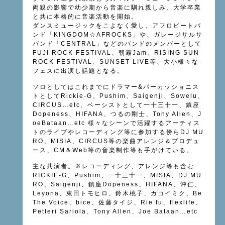
両親の影響で幼少期から音楽に馴れ親しみ、大学卒業
と共に本格的
に音楽活動を開始。
ダンスミュージックをこよなく愛し、アフロビートバ
ンド「KIN
GDOM☆AFROCKS」や、ガレージサルサ
バンド「CENT
RAL」などのバンドのメンバーとして
FUJI ROCK FESTIVAL、朝霧Jam、RISING SUN
ROCK FESTIVAL、SUNSET LIVE等、大小様々な
フェスに出演し話題となる。
ソロとしてはこれまでにドラマー&パーカッショニス
トとしてRi
ckie-G、Pushim、Saigenji、Sowelu、
CIRCUS…etc、ベーシストとして一十三十一、
鎮座
Dopeness、HIFANA、つるの剛士、Tony Allen、J
oeBataan…etc 様々なシーンで活躍するアーティス
トのライブやレコーディング等
に参加する傍らDJ MU
RO、MISIA、CIRCUS等の楽曲アレンジ＆プロデュ
ース、CM＆Web等の音楽制作等も手がけている。
主な共演者。※レコーディング、アレンジ等も含む
RICKIE-G、Pushim、一十三十一、MISIA、DJ MU
RO、Saigenji、鎮座Dopeness、HIFANA、沖仁、
Leyona、東田トモヒロ、鈴木桃子、カコイミク、Be
The Voice、bice、佐藤タイジ、Rie fu、flexlife、
Petteri Sariola、Tony Allen、Joe Bataan…etc