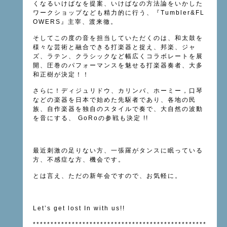
くなるいけばなを提案、いけばなの方法論をいかした
ワークショップなども精力的に行う、『Tumbler&FL
OWERS』主宰、渡来徹。
そしてこの度の音を担当していただくのは、和太鼓を
様々な芸術と融合できる打楽器と捉え、邦楽、ジャ
ズ、ラテン、クラシックなど幅広くコラボレートを展
開、圧巻のパフォーマンスを魅せる打楽器奏者、大多
和正樹が決定！！
さらに！ディジュリドウ、カリンバ、ホーミー，口琴
などの楽器を日本で始めた先駆者であり、各地の民
族、自作楽器を独自のスタイルで奏で、大自然の波動
を音にする、 GoRoの参戦も決定 !!
最近刺激の足りない方、一張羅がタンスに眠っている
方、不感症な方、機会です。
とは言え、ただの新年会ですので、お気軽に。
Let’s get lost In with us!!
*************************************************