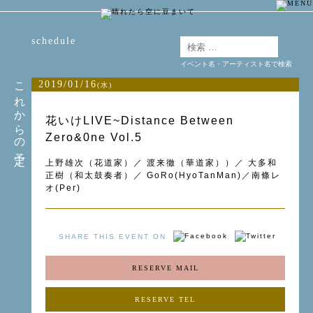
schedule
イベント名・アーティスト名で検索
これからの予定
2019/01/16
(水)
花いけLIVE~Distance Between
Zero&0ne Vol.5
上野雄次（花道家）／ 渡来徹（華道家））／ 大多和
正樹（和太鼓奏者）／ GoRo(HyoTanMan)／南條レ
オ(Per)
SHARE THIS EVENT ON
RESERVE MAIL
RESERVE TEL