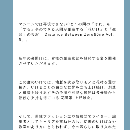
マシーンでは再現できない0と１の間の「それ」を
「する」事のできる人間が創造する「花いけ」と「生
音」の共演 「Distance Between Zero&0ne Vol.
5」。
新年の幕開けに、皆様の創造意欲を触発する宴を開催
させていただきます。
この度のいけては、地脈を読み取りモノと花材を選び
抜き、いけることの独自な世界を立ち上げ続け、創造
と破壊を繰り返すその予測不可能な展開は各分野から
熱烈な支持を得ている 花道家 上野雄次。
そして、男性ファッション誌や情報誌でライター、編
集者としてキャリアを重ねたのち、従来のいけばなや
教室のあり方にとらわれず、今の暮らしに取り入れた