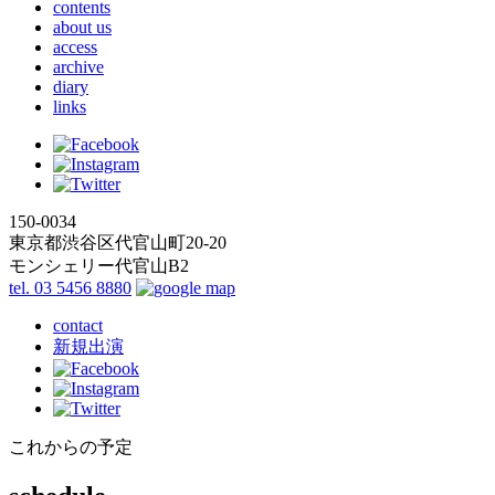
contents
about us
access
archive
diary
links
150-0034
東京都渋谷区代官山町20-20
モンシェリー代官山B2
tel. 03 5456 8880
contact
新規出演
これからの予定