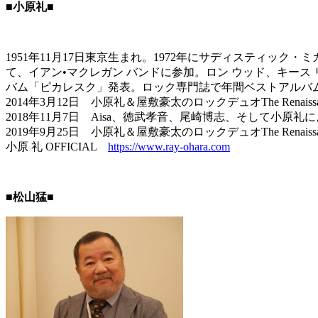
■
小原礼
■
1951年11月17日東京生まれ。1972年にサディスティ
て、イアン•マクレガン バンドに参加。ロン ウッド、キース
バム「ピカレスク」発表。ロック専門誌で年間ベストアルバ
2014年3月12日 小原礼＆屋敷豪太のロックデュオThe Renais
2018年11月7日 Aisa、徳武孝音、尾崎博志、そして小原
2019年9月25日 小原礼＆屋敷豪太のロックデュオThe Rena
小原
礼
OFFICIAL
https://www.ray-ohara.com
■
松山猛
■