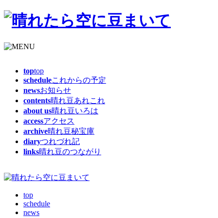
top
top
schedule
これからの予定
news
お知らせ
contents
晴れ豆あれこれ
about us
晴れ豆いろは
access
アクセス
archive
晴れ豆秘宝庫
diary
つれづれ記
links
晴れ豆のつながり
top
schedule
news