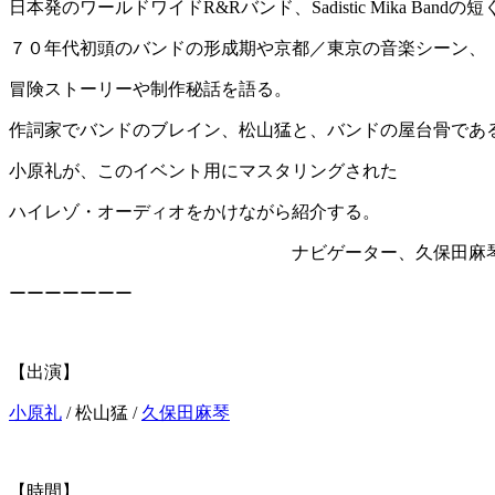
日本発のワールドワイドR&Rバンド、Sadistic Mika Band
７０年代初頭のバンドの形成期や京都／東京の音楽シーン、
冒険ストーリーや制作秘話を語る。
作詞家でバンドのブレイン、松山猛と、バンドの屋台骨であ
小原礼が、このイベント用にマスタリングされた
ハイレゾ・オーディオをかけながら紹介する。
ナビゲーター、久保田麻
ーーーーーーー
【出演】
小原礼
/ 松山猛 /
久保田麻琴
【時間】