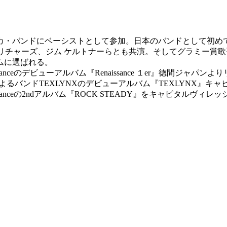
ック・ミカ・バンドにベーシストとして参加。日本のバンドとして
 リチャーズ、ジム ケルトナーらとも共演。そしてグラミー賞歌
ムに選ばれる。
sanceのデビューアルバム『Renaissance １er』徳間ジャパン
礼によるバンドTEXLYNXのデビューアルバム『TEXLYNX』
issanceの2ndアルバム『ROCK STEADY』をキャピタルヴィ