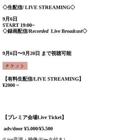
◇生配信/ LIVE STREAMING◇
9月6日
START 19:00~
◇録画配信/R
ecorded
Live B
roadcast
◇
9月6日〜9月20日 まで視聴可能
【有料生配信/LIVE STREAMING】
¥2000 ~
【プレミア会場Live Ticket】
adv/door ¥5.000/¥5.500
(Live音源・映像データ付き）