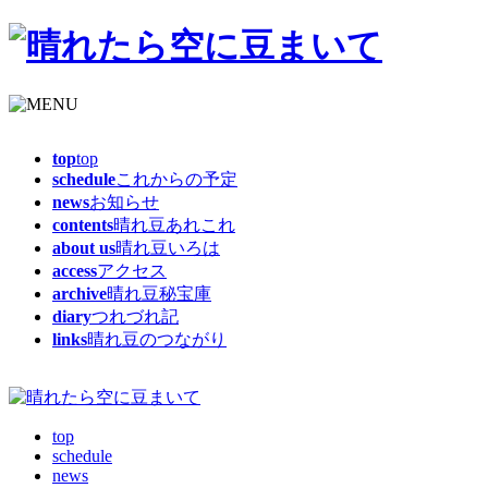
top
top
schedule
これからの予定
news
お知らせ
contents
晴れ豆あれこれ
about us
晴れ豆いろは
access
アクセス
archive
晴れ豆秘宝庫
diary
つれづれ記
links
晴れ豆のつながり
top
schedule
news