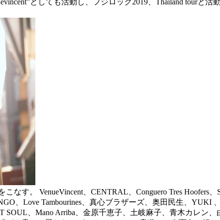
vincent”としても活動し、フジロック2019、Thailand tou
ueVincent、CENTRAL、Conguero Tres Hoofers、
 Tambourines、真心ブラザーズ、奥田民生、YUKI 、Chemistry
SAKI、ROOT SOUL、Mano Arriba、金原千恵子、土岐麻子