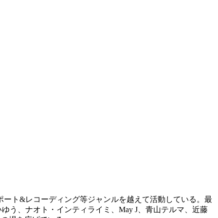
ポート&レコーディング等ジャンルを越えて活動している。最
ゆう、ナオト・インティライミ、May J、青山テルマ、近藤