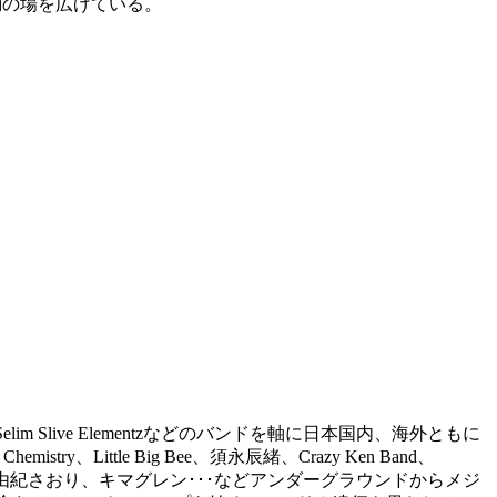
rと活動の場を広げている。
Selim Slive Elementzなどのバンドを軸に日本国内、海外ともに
、Little Big Bee、須永辰緒、Crazy Ken Band、
、青木カレン、由紀さおり、キマグレン･･･などアンダーグラウンドからメジ