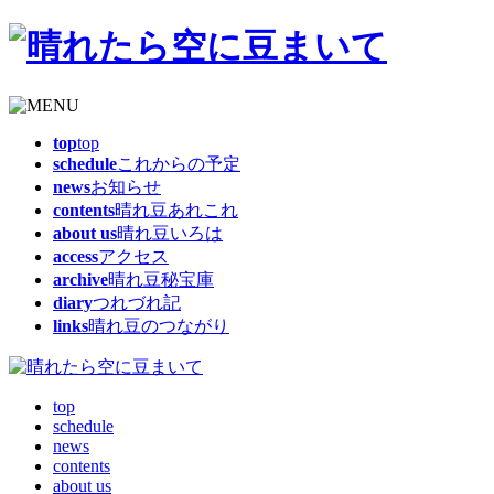
top
top
schedule
これからの予定
news
お知らせ
contents
晴れ豆あれこれ
about us
晴れ豆いろは
access
アクセス
archive
晴れ豆秘宝庫
diary
つれづれ記
links
晴れ豆のつながり
top
schedule
news
contents
about us