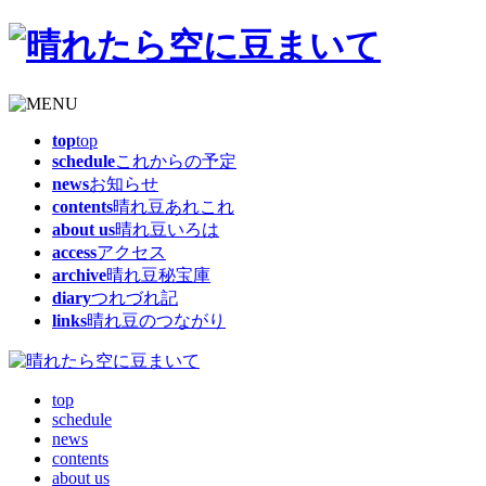
top
top
schedule
これからの予定
news
お知らせ
contents
晴れ豆あれこれ
about us
晴れ豆いろは
access
アクセス
archive
晴れ豆秘宝庫
diary
つれづれ記
links
晴れ豆のつながり
top
schedule
news
contents
about us