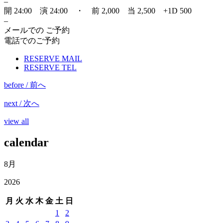
–
開 24:00 演 24:00 ・ 前 2,000 当 2,500 +1D 500
–
メールでの ご予約
電話でのご予約
RESERVE MAIL
RESERVE TEL
before / 前へ
next / 次へ
view all
calendar
8月
2026
月
火
水
木
金
土
日
1
2