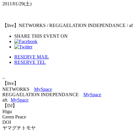
2011/01/29
(土)
【live】NETWORKS / REGGAELATION INDEPENDANCE / aft. 
SHARE THIS EVENT ON
RESERVE MAIL
RESERVE TEL
–
【live】
NETWORKS
MySpace
REGGAELATION INDEPENDANCE
MySpace
aft.
MySpace
【DJ】
Higu
Green Peace
DOI
ヤマグチトモヤ