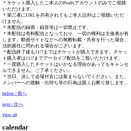
＊チケット購入したご本人のPeatixアカウントのみでご視聴
いただけます。
＊第三者にURLを共有されてもご本人以外はご視聴いただ
けません。
＊本配信の録画・録音等は一切禁止です。
＊本配信は有料配信となっており、一切の権利は主催者が有
します。動画サイトなどへの無断転載・共有を行った場合、
法的責任に問われる場合がございます。
＊配信終了後も11/7まではチケットが購入できます。チケッ
ト購入者は11/7までアーカイブ配信をご覧いただけます。
＊一度購入したチケットはいかなる理由があってもキャンセ
ルできません。ご了承ください。
＊当日、決して会場付近には集まらないでください。また、
メンバーへの接触・出待ち等の行為は固くお断り致します。
before / 前へ
next / 次へ
view all
calendar