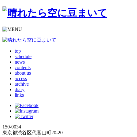
top
schedule
news
contents
about us
access
archive
diary
links
150-0034
東京都渋谷区代官山町20-20