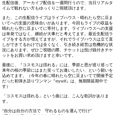
生配信後、アーカイブ配信を一週間行うので、当日リアルタ
イムで観れない方もゆっくりご視聴頂けます。
また、この生配信ライブはライブハウス・晴れたら空に豆ま
いてへの支援の意味合いがあります。今回もライブの収益を
晴れたら空に豆まいてに寄付します。ライブハウスへの支援
は単発ではなく、継続が大事だと考えてます。最近生配信ラ
イブをする方が増えてますが、それでライブハウスは立て直
しができてるわけでは全くなく、引き続き経営は危機的な状
況にあります。ぜひご視聴の際、チケットは投げ銭付きチケ
ットをお買い求め頂けますと幸いです。
最後に、『コスモスは揺れる』には、季節と恩が巡り巡って
来年の桜の季節にはまた笑ってお逢いしたい、という願いを
込めてます。（今年の春に晴れたら空に豆まいてで開催予定
だった初弾き語りワンマン『myself』は、無期限延期中で
す）
「コスモスは揺れる」という曲には、こんな歌詞がありま
す。
“自分は自分の方法で 守れるものを運んで行け”