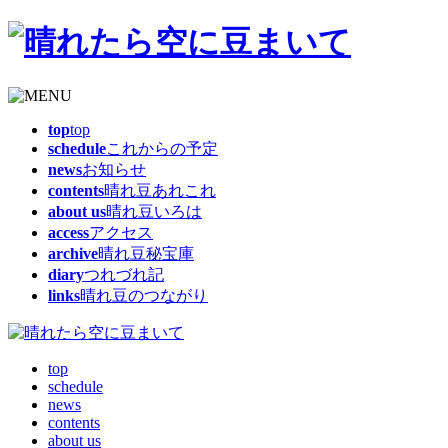
top
top
schedule
これからの予定
news
お知らせ
contents
晴れ豆あれこれ
about us
晴れ豆いろは
access
アクセス
archive
晴れ豆秘宝庫
diary
つれづれ記
links
晴れ豆のつながり
top
schedule
news
contents
about us