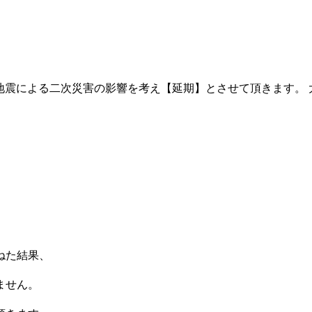
little of sneakers 本公演は、地震による二次災害の影響を考え【延
ねた結果、
ません。