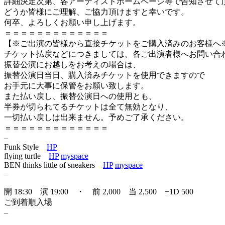
詳細決定次第、各アーティストホームページ等で告知させて
どうか皆様にご理解、ご協力頂けますと幸いです。
何卒、よろしくお願い申し上げます。
＝＝＝＝＝＝＝＝＝＝＝＝＝
【※ご出演の皆様から直接チケットをご購入済みのお客様へ
チケット払戻などにつきましては、各ご出演者様へお問い合
振替公演にお越しをお考えの場合は、
振替公演日当日、購入済みチケットを使用できますので
お手元に大事に保管をお願い致します。
また払い戻し、振替公演日への使用とも、
半券が切られてるチケットは全て無効となり、
一切払い戻しは出来ません。予めご了承ください。
＝＝＝＝＝＝＝＝＝＝＝＝＝
–
Funk Style
HP
flying turtle
HP
myspace
BEN thinks little of sneakers
HP
myspace
–
開 18:30 演 19:00 ・ 前 2,000 当 2,500 +1D 500
ご到着順入場
–