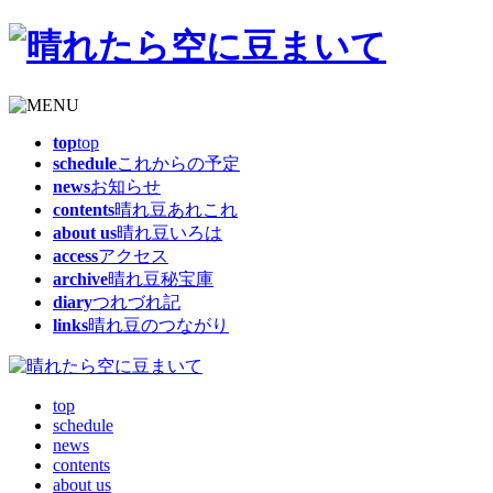
top
top
schedule
これからの予定
news
お知らせ
contents
晴れ豆あれこれ
about us
晴れ豆いろは
access
アクセス
archive
晴れ豆秘宝庫
diary
つれづれ記
links
晴れ豆のつながり
top
schedule
news
contents
about us