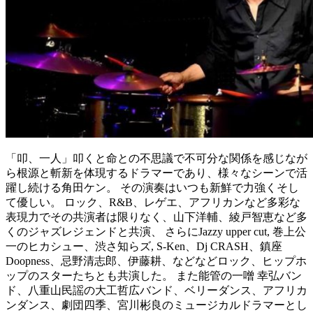
「叩、一人」叩くと命との不思議で不可分な関係を感じなが
ら根源と斬新を体現するドラマーであり、様々なシーンで活
躍し続ける角田ケン。 その演奏はいつも新鮮で力強くそし
て優しい。 ロック、R&B、レゲエ、アフリカンなど多彩な
表現力でその共演者は限りなく、山下洋輔、綾戸智恵など多
くのジャズレジェンドと共演、 さらにJazzy upper cut, 巻上公
一のヒカシュー、渋さ知らズ, S-Ken、Dj CRASH、鎮座
Doopness、忌野清志郎、伊藤耕、などなどロック、ヒップホ
ップのスターたちとも共演した。 また能管の一噌 幸弘バン
ド、八重山民謡の大工哲広バンド、ベリーダンス、アフリカ
ンダンス、劇団四季、宮川彬良のミュージカルドラマーとし