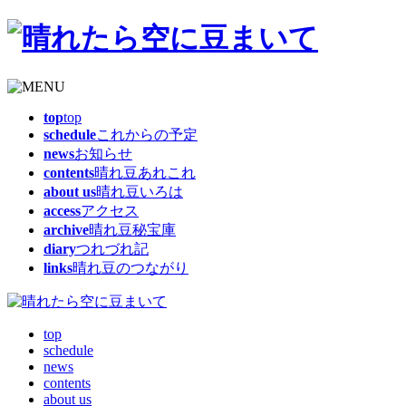
top
top
schedule
これからの予定
news
お知らせ
contents
晴れ豆あれこれ
about us
晴れ豆いろは
access
アクセス
archive
晴れ豆秘宝庫
diary
つれづれ記
links
晴れ豆のつながり
top
schedule
news
contents
about us