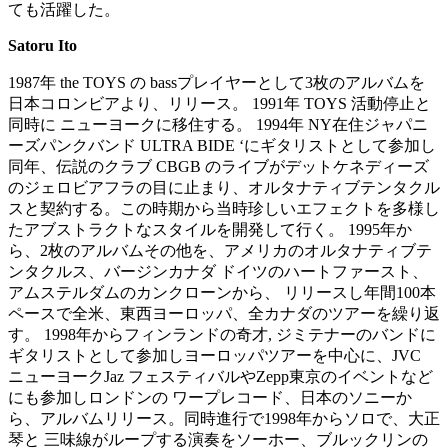
ても活躍した。
Satoru Ito
1987年 the TOYS の bassプレイヤーとして3枚のアルバムを
日本コロンビアより、リリース。 1991年 TOYS 活動停止と
同時に ニューヨークに移住する。 1994年 NY在住ジャパニ
ーズパンクバンド ULTRA BIDE ‘にギタリストとして参加し
同年、伝説のクラブ CBGB のライブがデットケネディーズ
のジェロビアフラの目に止まり、オルタナティブテンタクル
スと契約する。この時期から当時珍しいエフェクトを多様し
たアブストラクトなスタイルを開発して行く。 1995年か
ら、2枚のアルバムその他を、アメリカのオルタナティブテ
ンタクルス、バージンカナダ ドイツのハートファースト、
アムステルダムのカンクローンから、 リリースし年間100本
ペースで全米、東西ヨーロッパ、全カナダのツアーを繰り返
す。 1998年からフィンランドの奇才, ジミテナーのバンドに
ギタリストとして参加しヨーロッパツアーを中心に、JVC
ニューヨークJaz フェスティバルやZepp東京のイベントなど
にも参加しロンドンの ワープレコード、日本のソニーか
ら、アルバムリリース。同時進行で1998年からソロで、大正
琴と 三味線がループする演奏をソーホー、ブルックリンの