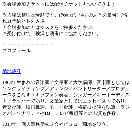
※
会場参加チケットには配信チケットもついてきます。
※
入場は整理番号順です。
(Peatix
の「
#
」のあとの番号）/晴
れ豆予約と並列入場
＊会場参加の方はマスクをご持参ください。
＊受け付けで、検温と消毒にご協力ください。
＝＝＝＝＝＝＝＝＝＝＝
プロフィール
菊地成孔
1963年生まれの音楽家／文筆家／大学講師。音楽家としては
ソングライティング／アレンジ／バンドリーダー／プロデュ
ースをこなすサキソフォン奏者／シンガー／キーボーディス
ト／ラッパーであり、文筆家としてはエッセイストであり、
音楽批評、映画批評、モード批評、格闘技批評を執筆。ラジ
オパーソナリティやDJ、テレビ番組等々の出演も多数。
2013年、個人事務所株式会社ビュロー菊地を設立。