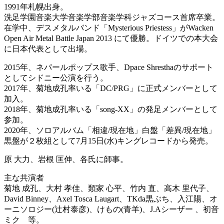
1991年札幌出身。
洗足学園音楽大学音楽学部音楽学科ジャズコース首席卒業。
在学中、デスメタルバンド「Mysterious Priestess」がWacken
Open Air Metal Battle Japan 2013 にて優勝。ドイツでの本大会
に日本代表として出場。
2015年、ネパールポップス歌手、Dpace Shresthaのサポート
としてシドニー公演を行う。
2017年、菊地成孔率いる「DC/PRG」に正式メンバーとして
加入。
2018年、菊地成孔率いる「song-XX」の発足メンバーとして
参加。
2020年、ソロアルバム「相違/現在地」白盤「差異/現在地」
黒盤が２枚組として7月15日(水)キングレコードから発売。
原 大力、岩根 匡伸、各氏に師事。
主な共演者
菊地 成孔、大村 孝佳、類家 心平、竹内 直、高木 里代子、
David Binney、Axel Tosca Laugart、TKda黒ぶち、入江陽、オ
ーニソロジー(辻村泰彦)、けもの(青羊)、J.Aシーザー 、初音
ミク 等。