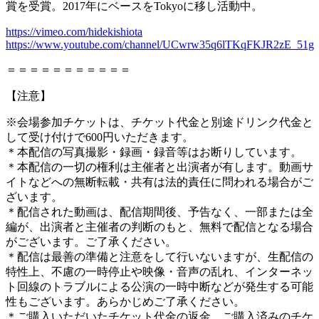
賞を受賞。
2017
年にベースを
Tokyo
に移し活動中。
https://vimeo.com/hidekishiota
https://www.youtube.com/channel/UCwrw35q6lTKqFKJR2zE_51g
＝＝＝＝＝＝＝＝＝＝＝
【注意】
※会場参加チケットは、チケット代金と別途ドリンク代金と
して受け付けで600円いただきます。
＊本配信の写真撮影・録画・録音等はお断りしています。
＊本配信の一切の権利は主催者と出演者が有します。動画サ
イトなどへの無断転載・共有は法的責任に問われる場合がご
ざいます。
＊配信された動画は、配信期間後、予告なく、一部または全
編が、出演者と主催者の判断のもと、無料で配信となる場合
がございます。ご了承ください。
＊配信は最善の準備と注意をして行いないますが、生配信の
特性上、不慮の一時停止や映像・音声の乱れ、インターネッ
ト回線のトラブルによる公演の一時中断などが発生する可能
性もございます。あらかじめご了承ください。
＊ご購入いただいたチケット代金の返金、ご購入済みのチケ