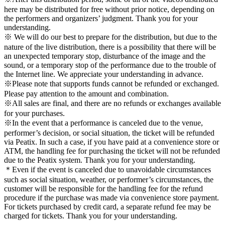
here may be distributed for free without prior notice, depending on
the performers and organizers’ judgment. Thank you for your
understanding.
※ We will do our best to prepare for the distribution, but due to the
nature of the live distribution, there is a possibility that there will be
an unexpected temporary stop, disturbance of the image and the
sound, or a temporary stop of the performance due to the trouble of
the Internet line. We appreciate your understanding in advance.
※Please note that supports funds cannot be refunded or exchanged.
Please pay attention to the amount and combination.
※All sales are final, and there are no refunds or exchanges available
for your purchases.
※In the event that a performance is canceled due to the venue,
performer’s decision, or social situation, the ticket will be refunded
via Peatix. In such a case, if you have paid at a convenience store or
ATM, the handling fee for purchasing the ticket will not be refunded
due to the Peatix system. Thank you for your understanding.
＊
Even if the event is canceled due to unavoidable circumstances
such as social situation, weather, or performer’s circumstances, the
customer will be responsible for the handling fee for the refund
procedure if the purchase was made via convenience store payment.
For tickets purchased by credit card, a separate refund fee may be
charged for tickets. Thank you for your understanding.