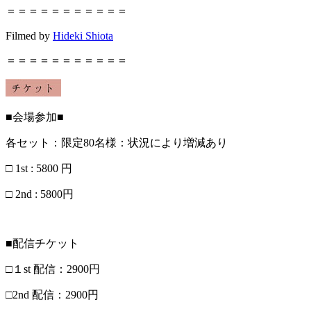
＝＝＝＝＝＝＝＝＝＝＝
Filmed by
Hideki Shiot
a
＝＝＝＝＝＝＝＝＝＝＝
■
会場参加
■
各セット：限定8
0
名様：状況により増減あり
□
1st : 5800
円
□
2nd : 5800
円
■
配信チケット
□
１
st
配信：
2900
円
□
2nd
配信：
2900
円