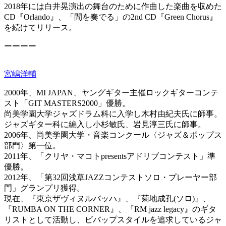
2018年には白井晃演出の舞台のために作曲した楽曲を収めた
CD『Orlando』、「間を奏でる」の2nd CD『Green Chorus』
を続けてリリース。
ーーーー
宮嶋洋輔
2000年、MI JAPAN、ヤングギター主催ロックギターコンテ
スト「GIT MASTERS2000」優勝。
尚美学園大学ジャズドラム科に入学し木村由紀夫氏に師事。
ジャズギター科に編入し小杉敏氏、岩見淳三氏に師事。
2006年、尚美学園大学・音楽コンクール〈ジャズ＆ポップス
部門〉第一位。
2011年、「クリヤ・マコトpresentsアドリブコンテスト」準
優勝。
2012年、「第32回浅草JAZZコンテストソロ・プレーヤー部
門」グランプリ獲得。
現在、『東京ザヴィヌルバッハ』、『菊地成孔(ソロ)』、
『RUMBA ON THE CORNER』、『RM jazz legacy』のギタ
リストとして活動し、ビバップスタイルを追求しているジャ