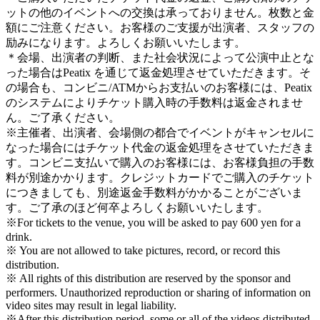
ットの他のイベントへの交換は承っておりません。枚数と金
額にご注意ください。お客様のご支援が出演者、スタッフの
励みになります。よろしくお願いいたします。
＊会場、出演者の判断、また社会状況によって公演中止とな
った場合はPeatix を通じて返金処理させていただきます。そ
の場合も、コンビニ/ATMからお支払いのお客様には、Peatix
のシステムによりチケット購入時の手数料は返金されませ
ん。ご了承ください。
※主催者、出演者、会場側の都合でイベントがキャンセルに
なった場合にはチケット代金の返金処理をさせていただきま
す。コンビニ支払いで購入のお客様には、お客様負担の手数
料が別途かかります。クレジットカードでご購入のチケット
につきましても、別途返金手数料がかかることがございま
す。ご了承のほど何卒よろしくお願いいたします。
※For tickets to the venue, you will be asked to pay 600 yen for a
drink.
※ You are not allowed to take pictures, record, or record this
distribution.
※ All rights of this distribution are reserved by the sponsor and
performers. Unauthorized reproduction or sharing of information on
video sites may result in legal liability.
※After this distribution period, some or all of the videos distributed