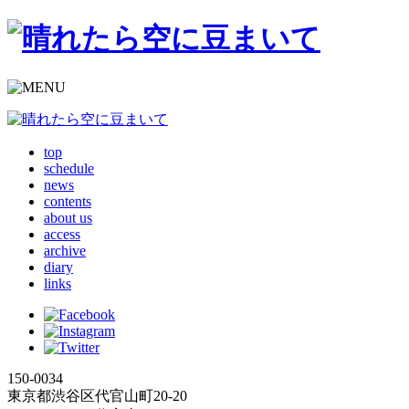
top
schedule
news
contents
about us
access
archive
diary
links
150-0034
東京都渋谷区代官山町20-20