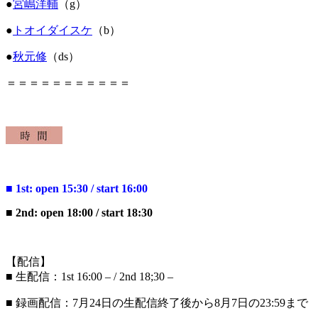
●
宮嶋洋輔
（
g
）
●
トオイダイスケ
（
b
）
●
秋元修
（
ds
）
＝＝＝＝＝＝＝＝＝＝＝
■ 1st: open 15:30 / start 16:00
■ 2nd: open 18:00 / start 18:30
【配信】
■
生配信：1st 16:00 – / 2nd 18;30 –
■
録画配信：7
月24
日の生配信終了後から8
月7
日の
23:59
まで