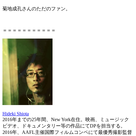
菊地成孔さんのただのファン。
＝＝＝＝＝＝＝＝＝＝＝
Hideki Shiota
2016
年までの
25
年間、
New York
在住。映画、ミュージック
ビデオ、ドキュメンタリー等の作品にて
DP
を担当する。
2016
年、
AAFL
主催国際フィルムコンペにて最優秀撮影監督