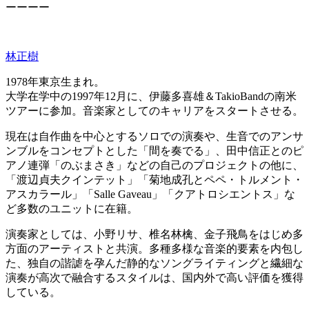
ーーーー
林正樹
1978年東京生まれ。
大学在学中の1997年12月に、伊藤多喜雄＆TakioBandの南米
ツアーに参加。音楽家としてのキャリアをスタートさせる。
現在は自作曲を中心とするソロでの演奏や、生音でのアンサ
ンブルをコンセプトとした「間を奏でる」、田中信正とのピ
アノ連弾「のぶまさき」などの自己のプロジェクトの他に、
「渡辺貞夫クインテット」「菊地成孔とペペ・トルメント・
アスカラール」「Salle Gaveau」「クアトロシエントス」な
ど多数のユニットに在籍。
演奏家としては、小野リサ、椎名林檎、金子飛鳥をはじめ多
方面のアーティストと共演。多種多様な音楽的要素を内包し
た、独自の諧謔を孕んだ静的なソングライティングと繊細な
演奏が高次で融合するスタイルは、国内外で高い評価を獲得
している。