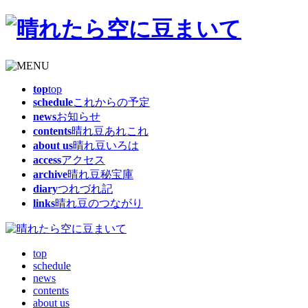
top
top
schedule
これからの予定
news
お知らせ
contents
晴れ豆あれこれ
about us
晴れ豆いろは
access
アクセス
archive
晴れ豆秘宝庫
diary
つれづれ記
links
晴れ豆のつながり
top
schedule
news
contents
about us