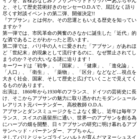
イブを、皆様おなじみアブサンヘッドトリッパーあぶちゃん
と、そして歴史芸術好きのセンセーO.D.Aで、屈託なく語り
尽くす対談イベントの第二弾、開催決定!!
『アブサン』とは何か。その悲運ともいえる歴史を知ってい
ますか？
第一弾では、市民革命の興奮のさなかに誕生した「近代」的
な酒であることがわかったと思います。
第二弾では、パリ中の人々に愛された「アブサン」があれほ
ど「世紀末」的現象として流行するのに、なぜ禁止されてし
まうのか？その大いなる謎に迫ります！
キーワードは「戦争」、「国家」、「健康」、「進化論」、
「人口」、「衛生」、「薬物」、「区分」などなど…視点を
大きく社会、国家、そして歴史と広げていくことで見えてく
るものがあります。
出演は、1860年から1930年のフランス、ドイツの芸術史に長
け、そこからアブサンの魅力に取り憑かれたモダンシュール
レアリスト元バーテンダー、高校教師 O.D.A.
アブサンとダンスミュージクをこよなく愛し、近年は毎年フ
ランス、スイスの蒸留所に通い、世界一のアブサンを創る為
にハーブの畑を開墾、日々アブサンの研究に明け暮れるアブ
サンヘッド・バーテンダー、アブちゃん。
そしてパリとジャンゴラインハルトが育んだマヌーシュスイ