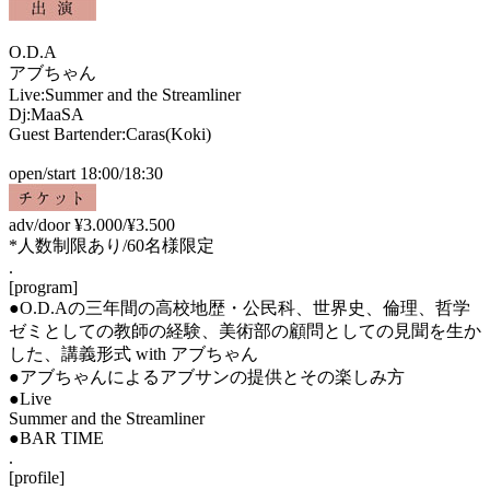
O.D.A
アブちゃん
Live:Summer and the Streamliner
Dj:MaaSA
Guest Bartender:Caras(Koki)
open/start 18:00/18:30
adv/door ¥3.000/¥3.500
*人数制限あり/60名様限定
.
[program]
●O.D.Aの三年間の高校地歴・公民科、世界史、倫理、哲学
ゼミとしての教師の経験、美術部の顧問としての見聞を生か
した、講義形式 with アブちゃん
●アブちゃんによるアブサンの提供とその楽しみ方
●Live
Summer and the Streamliner
●BAR TIME
.
[profile]