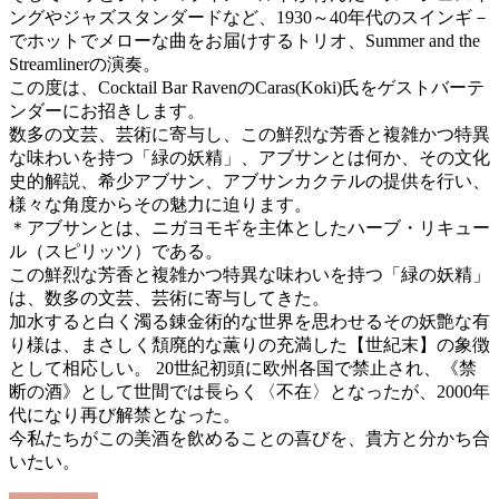
ングやジャズスタンダードなど、1930～40年代のスインギ－
でホットでメローな曲をお届けするトリオ、Summer and the
Streamlinerの演奏。
この度は、Cocktail Bar RavenのCaras(Koki)氏をゲストバーテ
ンダーにお招きします。
数多の文芸、芸術に寄与し、この鮮烈な芳香と複雑かつ特異
な味わいを持つ「緑の妖精」、アブサンとは何か、その文化
史的解説、希少アブサン、アブサンカクテルの提供を行い、
様々な角度からその魅力に迫ります。
＊アブサンとは、ニガヨモギを主体としたハーブ・リキュー
ル（スピリッツ）である。
この鮮烈な芳香と複雑かつ特異な味わいを持つ「緑の妖精」
は、数多の文芸、芸術に寄与してきた。
加水すると白く濁る錬金術的な世界を思わせるその妖艶な有
り様は、まさしく頽廃的な薫りの充満した【世紀末】の象徴
として相応しい。 20世紀初頭に欧州各国で禁止され、《禁
断の酒》として世間では長らく〈不在〉となったが、2000年
代になり再び解禁となった。
今私たちがこの美酒を飲めることの喜びを、貴方と分かち合
いたい。