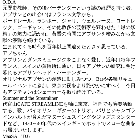
O.D.A
元歴史教師、その後バーテンダーという謎の経歴を持つ者。
アブサンとの出会いはフランス文学から。
ボードレール、ランボー、ジャリ、ヴェルレーヌ、ロートレ
ック、ゴーギャン、その他数多の芸術家を狂わせた「緑の妖
精」の魅力に憑かれ、黄昏の時間にアブサンを嗜みながら文
献の渉猟を続けている。
生まれてくる時代を百年以上間違えたとさえ思っている。
アブちゃん
アブサンとダンスミュージクをこよなく愛し、近年は毎年フ
ランス、スイスの蒸留所に通い、日々アブサンの研究に明け
暮れるアブサンヘッド・バーテンダー。
オリジナルアブサンの創造に勤しみつつ、Barや各種リキュ
ールイベントに参加。東京の夜をより艶やかにすべく、今日
もアブチャンはシェーカーを振り続けている。
Summer and the Streamliner
代官山CAFE STREAMLINEを軸に東京、福岡でも演奏活動
する、歌、バイオリン、ギターのトリオ。パリとジャンゴラ
インハルトが育んだマヌーシュスイングやジャズスタンダー
ドなど、1930～40年代のスインギ－でホットでメローな曲を
お届けいたします。
MaaSA（DJ)