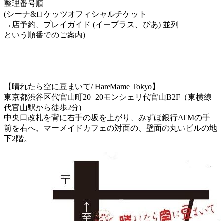
整理番号順
(シーナ&ロケッツオフィシャルチケット
→店予約、プレイガイド (イープラス、ぴあ) 並列
という順番でのご案内)
【晴れたら空に豆まいて
/ HareMame Tokyo
】
東京都渋谷区代官山町
20−20
モンシェリ代官山
B2F
（東横線
代官山駅
から徒歩
2
分
)
中央口改札を背に右手の坂を上がり、みずほ銀行
ATM
の手
前を右へ。マーメイドカフェの対面の、壁面の丸いビルの地
下
2
階。