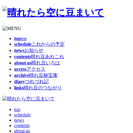
top
top
schedule
これからの予定
news
お知らせ
contents
晴れ豆あれこれ
about us
晴れ豆いろは
access
アクセス
archive
晴れ豆秘宝庫
diary
つれづれ記
links
晴れ豆のつながり
top
schedule
news
contents
about us