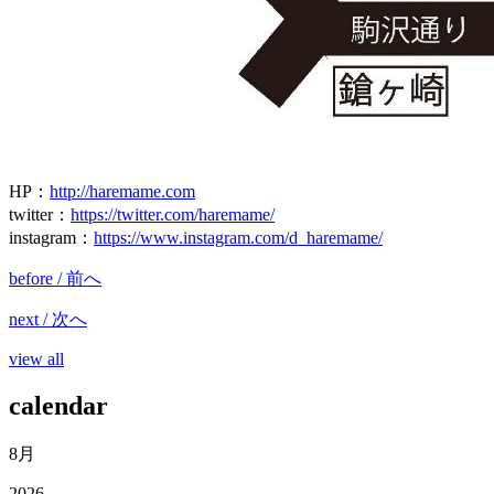
HP
：
http://haremame.com
twitter
：
https://twitter.com/haremame/
instagram
：
https://www.instagram.com/d_haremame/
before / 前へ
next / 次へ
view all
calendar
8月
2026