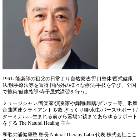
1961- 能楽師の祖父の日常より自然療法/野口整体/西式健康
法/触手療法等を習得 国内外の様々な療法/手技を学び、全国
で施術/健康指導/寺子屋式講習を行う。
ミュージシャン/音楽家/演奏家や舞踊/舞踏/ダンサー等、歌舞
音曲関連クライアント多数 ぎっくり腰/水虫/バースサポート/
ターミナル…生まれる前から墓場の後まであらゆるサポート
をする The Natural Healing 主宰
和歌の浦健康塾 塾長 Natural Therapy Labo 代表 株式会社ここ