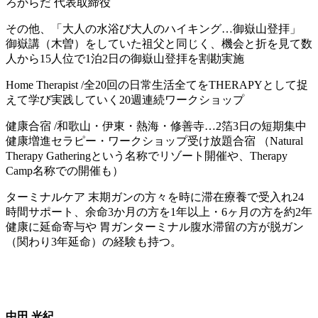
ろからだ 代表取締役
その他、「大人の水浴び大人のハイキング…御嶽山登拝」
御嶽講（木曽）をしていた祖父と同じく、機会と折を見て数
人から15人位で1泊2日の御嶽山登拝を割勘実施
Home Therapist /全20回の日常生活全てをTHERAPYとして捉
えて学び実践していく20週連続ワークショップ
健康合宿 /和歌山・伊東・熱海・修善寺…2箔3日の短期集中
健康増進セラピー・ワークショップ受け放題合宿 （Natural
Therapy Gatheringという名称でリゾート開催や、Therapy
Camp名称での開催も）
ターミナルケア 末期ガンの方々を時に滞在療養で受入れ24
時間サポート、余命3か月の方を1年以上・6ヶ月の方を約2年
健康に延命寄与や 胃ガンターミナル腹水滞留の方が脱ガン
（関わり3年延命）の経験も持つ。
中田 光紀