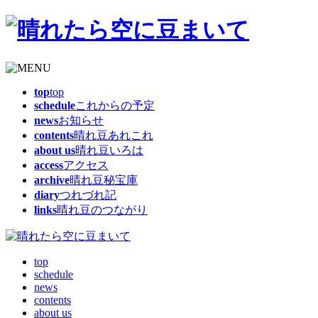
top
top
schedule
これからの予定
news
お知らせ
contents
晴れ豆あれこれ
about us
晴れ豆いろは
access
アクセス
archive
晴れ豆秘宝庫
diary
つれづれ記
links
晴れ豆のつながり
top
schedule
news
contents
about us