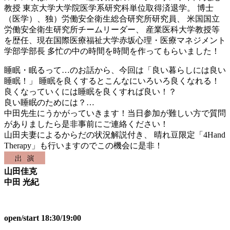
教授 東京大学大学院医学系研究科単位取得済退学。 博士
（医学）、独）労働安全衛生総合研究所研究員、 米国国立
労働安全衛生研究所チームリーダー、 産業医科大学教授等
を歴任、現在国際医療福祉大学赤坂心理・医療マネジメント
学部学部長 多忙の中の時間を時間を作ってもらいました！
睡眠・眠るって…のお話から、今回は「良い暮らしには良い
睡眠！」 睡眠を良くするとこんなにいろいろ良くなれる！
良くなっていくには睡眠を良くすれば良い！？
良い睡眠のためには？…
中田先生にうかがっていきます！当日参加が難しい方で質問
がありましたら是非事前にご連絡ください！
山田夫妻によるからだの状況解説付き、 晴れ豆限定「4Hand
Therapy」も行いますのでこの機会に是非！
山田佳克
中田 光紀
open/start 18:30/19:00