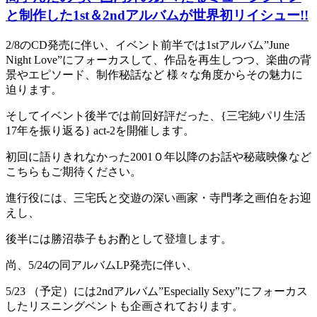
と制作した1st＆2ndアルバムが世界初リイシュー!!
2/8のCD発売に伴い、イベント前半では1stアルバム”June
Night Love”にフォーカスして、作品を再生しつつ、楽曲の背
景やエピソード、制作秘話など 様々な角度からその魅力に
迫ります。
そしてイベント後半では前回好評だった、{三宅純パリ生活
17年を振り返る} act-2を開催します。
初回に語りきれなかった2001０年以降のお話や秘蔵映像など
こちらもご期待ください。
進行役には、三宅氏と交遊の深い画家・寺門孝之画伯をお迎
えし、
後半には勝沼恭子もお酌として登壇します。
尚、5/24の同アルバムLP発売に伴い、
5/23 （予定）には2ndアルバム”Especially Sexy”にフォーカス
したリスニングベントも企画されております。