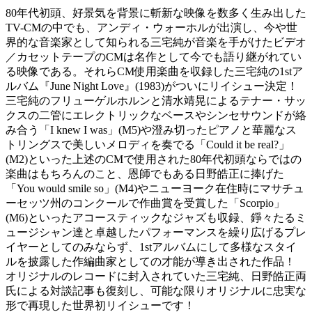
80年代初頭、好景気を背景に斬新な映像を数多く生み出した
TV-CMの中でも、アンディ・ウォーホルが出演し、今や世
界的な音楽家として知られる三宅純が音楽を手がけたビデオ
／カセットテープのCMは名作として今でも語り継がれてい
る映像である。それらCM使用楽曲を収録した三宅純の1stア
ルバム『June Night Love』(1983)がついにリイシュー決定！
三宅純のフリューゲルホルンと清水靖晃によるテナー・サッ
クスの二管にエレクトリックなベースやシンセサウンドが絡
み合う「I knew I was」(M5)や澄み切ったピアノと華麗なス
トリングスで美しいメロディを奏でる「Could it be real?」
(M2)といった上述のCMで使用された80年代初頭ならではの
楽曲はもちろんのこと、恩師でもある日野皓正に捧げた
「You would smile so」(M4)やニューヨーク在住時にマサチュ
ーセッツ州のコンクールで作曲賞を受賞した「Scorpio」
(M6)といったアコースティックなジャズも収録、錚々たるミ
ュージシャン達と卓越したパフォーマンスを繰り広げるプレ
イヤーとしてのみならず、1stアルバムにして多様なスタイ
ルを披露した作編曲家としての才能が導き出された作品！
オリジナルのレコードに封入されていた三宅純、日野皓正両
氏による対談記事も復刻し、可能な限りオリジナルに忠実な
形で再現した世界初リイシューです！