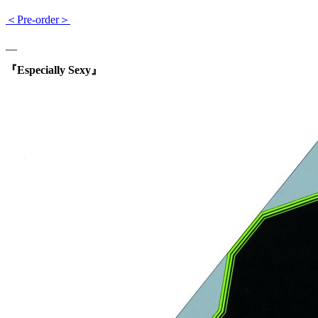
＜Pre-order＞
__
『Especially Sexy』