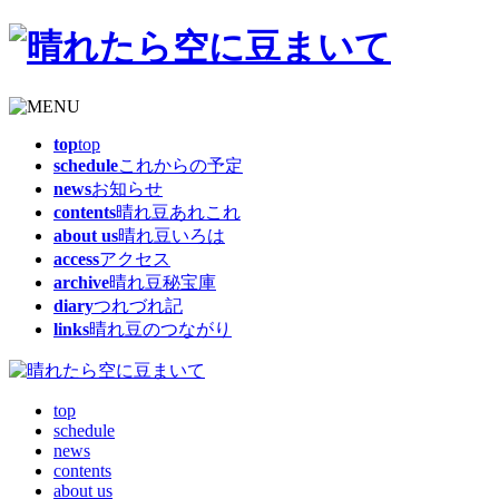
top
top
schedule
これからの予定
news
お知らせ
contents
晴れ豆あれこれ
about us
晴れ豆いろは
access
アクセス
archive
晴れ豆秘宝庫
diary
つれづれ記
links
晴れ豆のつながり
top
schedule
news
contents
about us