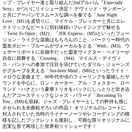
ップ・プレイヤー達と取り組んだ2ndアルバム『Especially
Sexy』がついにリイシュー決定！ デヴィッド・サンボーン
と共にアーバンでスムースな調べを奏でる「June Night
Love」(M1)を皮切りに、マイケル・ブレッカーと共にエレ
クトリックなビートに切れ味鋭いフレイジングで魅せる
「Twist To Open」(M2)、「JFK Express」(M5)といったフュー
ジョン・ライクな楽曲はもちろんのこと、バークリー時代の
盟友ボビー・ブルームがヴォーカルをとる「Wish」(M3)、ウ
ェザーリポートに在籍中だった盟友ヴィクター・ベイリーが
自在に鼓舞する「Crossing」（M4)、マイルス・デイヴィ
ス・バンドへの参加で注目を浴びていたダリル・ジョーンズ
がグルーブを支える「Sea-born Mind」(M6)といったライト・
メロウな楽曲まで、80年代中頃のフィーリングを凝縮したサ
ウンドを中心に、ロン・カーター、アル・フォスター、ロー
ランド・ハナという豪華トリオをバックにしっとりと吹き込
んだアコースティックなジャズ・バラード「Becoming To
You」(M8)も収録。ジャズ・プレイヤーとしての矜持も感じ
させられる全曲粒ぞろいの作品！ オリジナルのレコードに
封入されていた当時のライナーノーツやレコーディングの模
様を記したブックレットも復刻し、可能な限りオリジナルに
忠実な形で再現した世界初リイシューです！