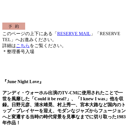
このページの上下にある「
RESERVE MAIL
」「RESERVE
TEL」へお進みください。
詳細は
こちら
をご覧ください。
＊整理番号入場
『June Night Love』
アンディ・ウォーホル出演のTV-CMに使用されたことで一
世を風靡した「Could it be real?」、「I knew I was」他を収
録。日野元彦、清水靖晃、村上秀一、宮本大路など国内のト
ップ・プレイヤーを迎え、モダンなジャズからフュージョン
へと変遷する当時の時代背景を見事なまでに切り取った1983
年作品！