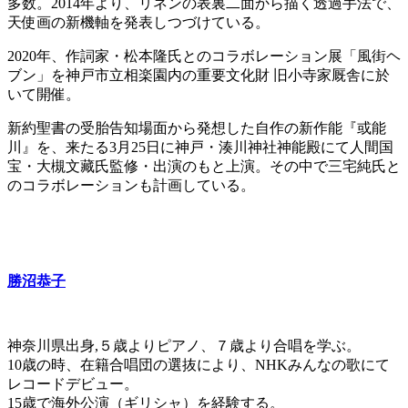
多数。2014年より、リネンの表裏二面から描く透過手法で、
天使画の新機軸を発表しつづけている。
2020年、作詞家・松本隆氏とのコラボレーション展「風街ヘ
ブン」を神戸市立相楽園内の重要文化財 旧小寺家厩舎に於
いて開催。
新約聖書の受胎告知場面から発想した自作の新作能『或能
川』を、来たる3月25日に神戸・湊川神社神能殿にて人間国
宝・大槻文藏氏監修・出演のもと上演。その中で三宅純氏と
のコラボレーションも計画している。
勝沼恭子
神奈川県出身,５歳よりピアノ、７歳より合唱を学ぶ。
10歳の時、在籍合唱団の選抜により、NHKみんなの歌にて
レコードデビュー。
15歳で海外公演（ギリシャ）を経験する。