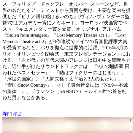
ス、フィリップ・ドゥクフレ、オリバー･ストーンなど、世
界の名だたるアーティストから賞賛を受け、主要な楽曲を提
供した『ピナ／踊り続けるいのち』
(
ヴィム･ヴェンダース監
督
)
ではアカデミー賞にノミネート、ヨーロッパ映画賞で
ベ
スト･ドキュメンタリー賞を受賞、オリジナル･アルバム
『
Stolen from strangers
』『
Lost Memory Theatre act-1
』『
Lost
Memory Theatre act-2
』が
3
作連続でドイツの音楽批評家大賞
を受賞するなど、パリを拠点に世界的に活躍、
2016
年
8
月の
リオ・オリンピック閉会式「東京プレゼンテーション」にお
ける、「君が代」の前代未聞のアレンジは日本中を驚嘆させ
た。近年手がけたサウンドトラックには、『
9
人の翻訳家 囚
われたベストセラー』、『嘘はフィクサーのはじまり』、
『浮世の画家』、『人間失格：太宰治と
3
人の女たち』、
『雪国-Snow Country-』、そして舞台音楽には『
No.9
―不滅
の旋律―』、『サンソン（
SANSON
）－ルイ
16
世の首を刎
ねた男』などがある。
.
寺門 孝之