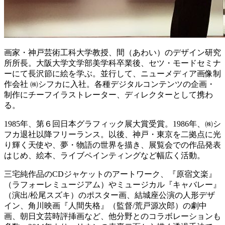
画家・神戸芸術工科大学教授、間（あわい）のデザイン研究
所所長。大阪大学文学部美学科卒業後、セツ・モードセミナ
ーにて長沢節に絵を学ぶ。並行して、ニューメディア画像制
作会社 ㈱シフカに入社。各種デジタルコンテンツの企画・
制作にチーフイラストレーター、ディレクターとして携わ
る。
1985年、第６回日本グラフィック展大賞受賞。1986年、㈱シ
フカ退社以降フリーランス。以後、神戸・東京を二拠点に光
り輝く天使や、夢・物語の世界を描き、展覧会での作品発表
はじめ、絵本、ライブペインティングなど幅広く活動。
三宅純作品のCDジャケットのアートワーク、『原宿文楽』
（ラフォーレミュージアム）やミュージカル『キャバレー』
（演出/松尾スズキ）のポスター画、結城座公演の人形デザ
イン、角川映画『人間失格』（監督/荒戸源次郎）の劇中
画、朝日文芸時評挿画など、他分野とのコラボレーションも