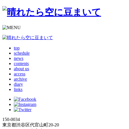
top
schedule
news
contents
about us
access
archive
diary
links
150-0034
東京都渋谷区代官山町20-20