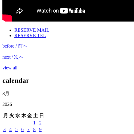
RESERVE MAIL
RESERVE TEL
before / 前へ
next / 次へ
view all
calendar
8月
2026
月
火
水
木
金
土
日
1
2
3
4
5
6
7
8
9