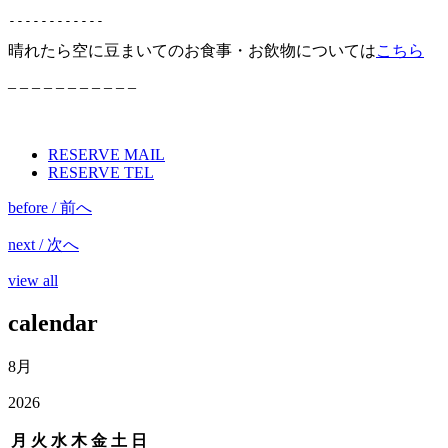
------------
晴れたら空に豆まいてのお食事・お飲物については
こちら
– – – – – – – – – – –
RESERVE MAIL
RESERVE TEL
before / 前へ
next / 次へ
view all
calendar
8月
2026
月
火
水
木
金
土
日