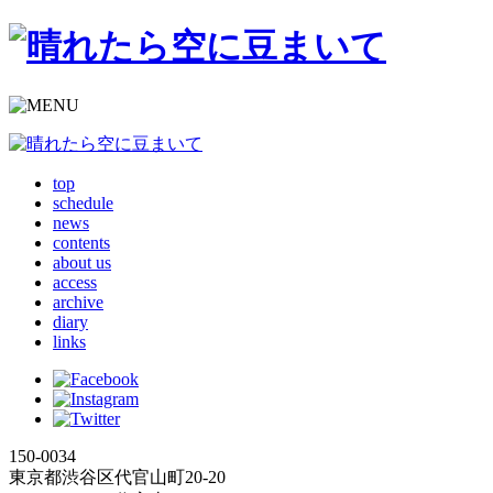
top
schedule
news
contents
about us
access
archive
diary
links
150-0034
東京都渋谷区代官山町20-20