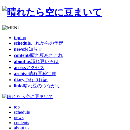
top
top
schedule
これからの予定
news
お知らせ
contents
晴れ豆あれこれ
about us
晴れ豆いろは
access
アクセス
archive
晴れ豆秘宝庫
diary
つれづれ記
links
晴れ豆のつながり
top
schedule
news
contents
about us