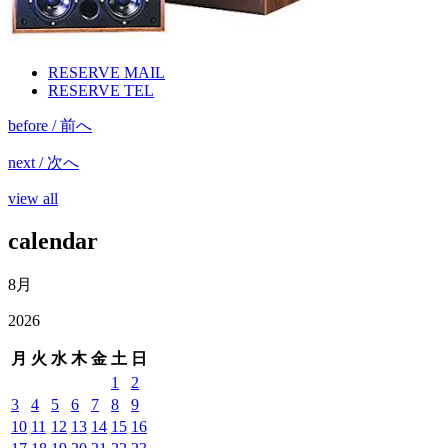
RESERVE MAIL
RESERVE TEL
before / 前へ
next / 次へ
view all
calendar
8月
2026
月
火
水
木
金
土
日
1
2
3
4
5
6
7
8
9
10
11
12
13
14
15
16