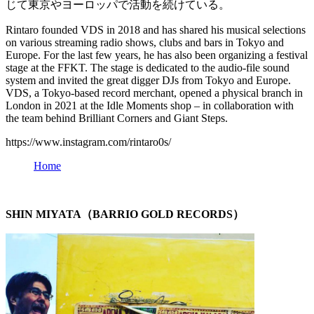
じて東京やヨーロッパで活動を続けている。
Rintaro founded VDS in 2018 and has shared his musical selections
on various streaming radio shows, clubs and bars in Tokyo and
Europe. For the last few years, he has also been organizing a festival
stage at the FFKT. The stage is dedicated to the audio-file sound
system and invited the great digger DJs from Tokyo and Europe.
VDS, a Tokyo-based record merchant, opened a physical branch in
London in 2021 at the Idle Moments shop – in collaboration with
the team behind Brilliant Corners and Giant Steps.
https://www.instagram.com/rintaro0s/
Home
SHIN MIYATA（BARRIO GOLD RECORDS）