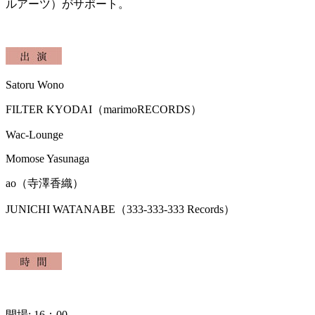
ルアーツ）
がサポート。
Satoru Wono
FILTER KYODAI（marimoRECORDS）
Wac-Lounge
Momose Yasunaga
ao（寺澤香織）
JUNICHI WATANABE（333-333-333 Records）
開場
: 16：00