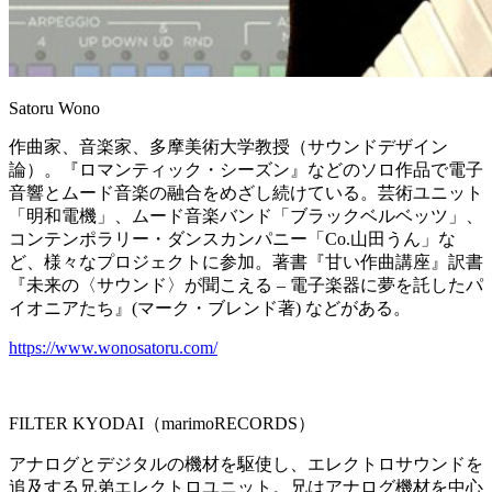
Satoru Wono
作曲家、音楽家、多摩美術大学教授（サウンドデザイン
論）。『
ロマンティック・シーズン』
などのソロ作品で電子
音響とムード音楽の融合をめざし続けている
。芸術ユニット
「明和電機」、ムード音楽バンド「
ブラックベルベッツ」、
コンテンポラリー・ダンスカンパニー「
Co.山田うん」な
ど、様々なプロジェクトに参加。著書『
甘い作曲講座』訳書
『未来の〈サウンド〉が聞こえる – 電子楽器に夢を託したパ
イオニアたち』(マーク・ブレンド著) などがある。
https://www.wonosatoru.com/
FILTER KYODAI（marimoRECORDS）
アナログとデジタルの機材を駆使し、エレクトロサウンドを
追及する兄弟エレクトロユニット。兄はアナログ機材を中心