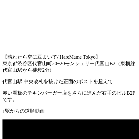
【晴れたら空に豆まいて
/ HareMame Tokyo
】
東京都渋谷区代官山町
20−20
モンシェリー代官山
B2
（東横線
代官山駅
から徒歩
2
分
)
代官山駅
中央改札を抜けた正面のポストを超えて
赤い看板のチキンバーガー店をさらに進んだ右手のビル
B2F
です。
↓
駅からの道順動画