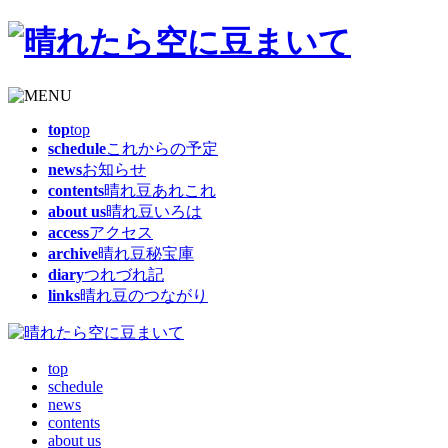
top
top
schedule
これからの予定
news
お知らせ
contents
晴れ豆あれこれ
about us
晴れ豆いろは
access
アクセス
archive
晴れ豆秘宝庫
diary
つれづれ記
links
晴れ豆のつながり
top
schedule
news
contents
about us