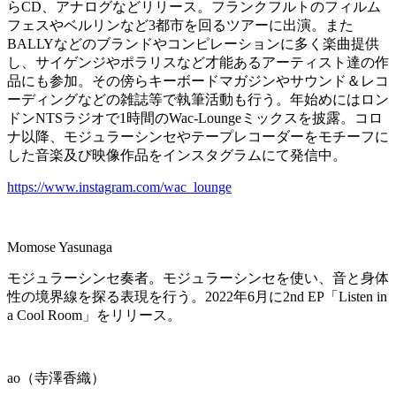
らCD、アナログなどリリース。フランクフルトのフィルム
フェスやベルリンなど3都市を回るツアーに出演。また
BALLYなどのブランドやコンピレーションに多く楽曲提供
し、サイゲンジやポラリスなど才能あるアーティスト達の作
品にも参加。その傍らキーボードマガジンやサウンド＆レコ
ーディングなどの雑誌等で執筆活動も行う。年始めにはロン
ドンNTSラジオで1時間のWac-Loungeミックスを披露。コロ
ナ以降、モジュラーシンセやテープレコーダーをモチーフに
した音楽及び映像作品をインスタグラムにて発信中。
https://www.instagram.com/wac_lounge
Momose Yasunaga
モジュラーシンセ奏者。モジュラーシンセを使い、音と身体
性の境界線を探る表現を行う。2022年6月に2nd EP「Listen in
a Cool Room」をリリース。
ao（寺澤香織）