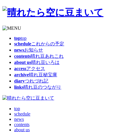
top
top
schedule
これからの予定
news
お知らせ
contents
晴れ豆あれこれ
about us
晴れ豆いろは
access
アクセス
archive
晴れ豆秘宝庫
diary
つれづれ記
links
晴れ豆のつながり
top
schedule
news
contents
about us