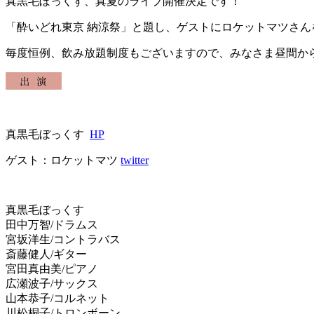
真黒毛ぼっくす、真夏のライブ開催決定です！
「酔いどれ東京 納涼祭」と題し、ゲストにロケットマツさ
毎度恒例、飲み放題制度もございますので、みなさま昼間か
真黒毛ぼっくす
HP
ゲスト：ロケットマツ
twitter
真黒毛ぼっくす
田中万智/ドラムス
宮坂洋生/コントラバス
斎藤健人/ギター
宮田真由美/ピアノ
広瀬波子/サックス
山本恭子/コルネット
川松桐子/トロンボーン