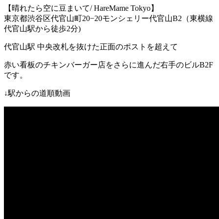
【晴れたら空に豆まいて
/ HareMame Tokyo
】
東京都渋谷区代官山町
20−20
モンシェリー代官山
B2
（東横線
代官山駅
から徒歩
2
分
)
代官山駅
中央改札を抜けた正面のポストを超えて
赤い看板のチキンバーガー店をさらに進んだ右手のビル
B2F
です。
↓
駅からの道順動画