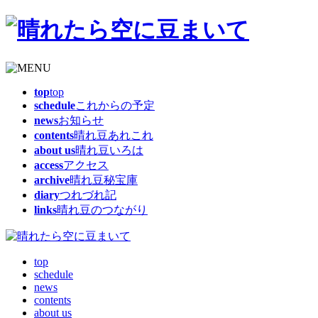
top
top
schedule
これからの予定
news
お知らせ
contents
晴れ豆あれこれ
about us
晴れ豆いろは
access
アクセス
archive
晴れ豆秘宝庫
diary
つれづれ記
links
晴れ豆のつながり
top
schedule
news
contents
about us