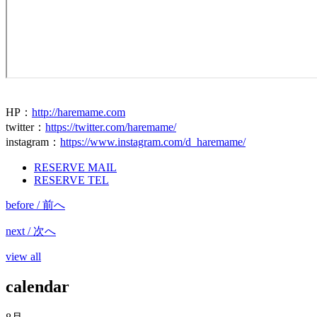
HP
：
http://haremame.com
twitter
：
https://twitter.com/haremame/
instagram
：
https://www.instagram.com/d_haremame/
RESERVE MAIL
RESERVE TEL
before / 前へ
next / 次へ
view all
calendar