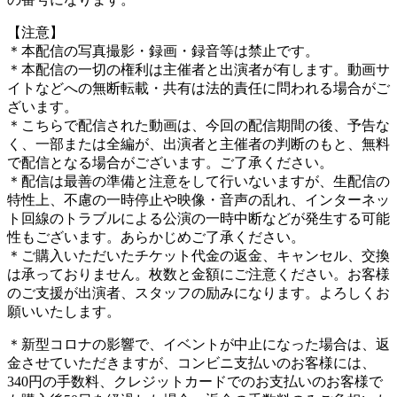
【注意】
＊本配信の写真撮影・録画・録音等は禁止です。
＊本配信の一切の権利は主催者と出演者が有します。動画サ
イトなどへの無断転載・共有は法的責任に問われる場合がご
ざいます。
＊こちらで配信された動画は、今回の配信期間の後、予告な
く、一部または全編が、出演者と主催者の判断のもと、無料
で配信となる場合がございます。ご了承ください。
＊配信は最善の準備と注意をして行いないますが、生配信の
特性上、不慮の
一時
停止や映像・音声の乱れ、インターネッ
ト回線のトラブルによる公演の
一時
中断などが発生する可能
性もございます。あらかじめご了承ください。
＊ご購入いただいたチケット代金の返金、キャンセル、交換
は承っておりません。枚数と金額にご注意ください。お客様
のご支援が出演者、スタッフの励みになります。よろしくお
願いいたします。
＊新型コロナの影響で、イベントが中止になった場合は、返
金させていただきますが、コンビニ支払いのお客様には、
340
円の手数料、クレジットカードでのお支払いのお客様で