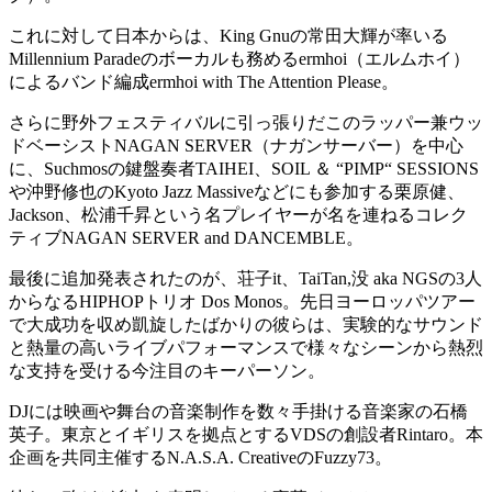
これに対して日本からは、King Gnuの常田大輝が率いる
Millennium Paradeのボーカルも務めるermhoi（エルムホイ）
によるバンド編成ermhoi with The Attention Please。
さらに野外フェスティバルに引っ張りだこのラッパー兼ウッ
ドベーシストNAGAN SERVER（ナガンサーバー）を中心
に、Suchmosの鍵盤奏者TAIHEI、SOIL ＆ “PIMP“ SESSIONS
や沖野修也のKyoto Jazz Massiveなどにも参加する栗原健、
Jackson、松浦千昇という名プレイヤーが名を連ねるコレク
ティブNAGAN SERVER and DANCEMBLE。
最後に追加発表されたのが、荘子it、TaiTan,没 aka NGSの3人
からなるHIPHOPトリオ Dos Monos。先日ヨーロッパツアー
で大成功を収め凱旋したばかりの彼らは、実験的なサウンド
と熱量の高いライブパフォーマンスで様々なシーンから熱烈
な支持を受ける今注目のキーパーソン。
DJには映画や舞台の音楽制作を数々手掛ける音楽家の石橋
英子。東京とイギリスを拠点とするVDSの創設者Rintaro。本
企画を共同主催するN.A.S.A. CreativeのFuzzy73。