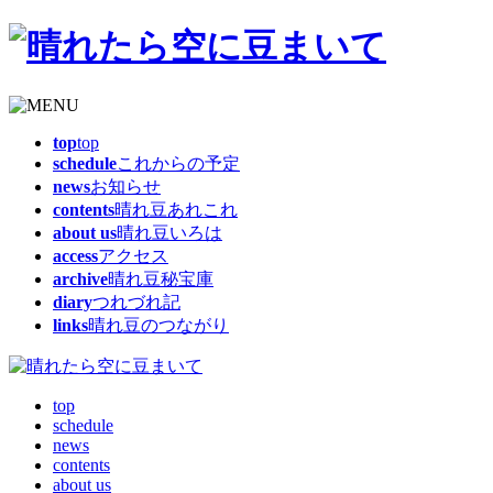
top
top
schedule
これからの予定
news
お知らせ
contents
晴れ豆あれこれ
about us
晴れ豆いろは
access
アクセス
archive
晴れ豆秘宝庫
diary
つれづれ記
links
晴れ豆のつながり
top
schedule
news
contents
about us