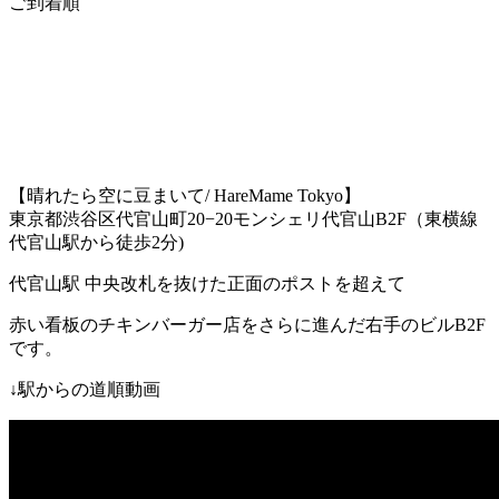
ご到着順
【晴れたら空に豆まいて
/ HareMame Tokyo
】
東京都渋谷区代官山町
20−20
モンシェリ代官山
B2F
（東横線
代官山駅
から徒歩
2
分
)
代官山駅
中央改札を抜けた正面のポストを超えて
赤い看板のチキンバーガー店をさらに進んだ右手のビル
B2F
です。
↓
駅からの道順動画