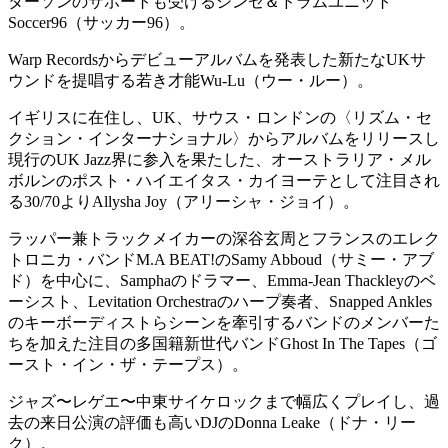
ターソンのサポートも受けるシンセ＆ドラムユニット
Soccer96（サッカー96）。
Warp Recordsからデビューアルバムを発表した新たなUKサ
ウンドを提唱する若き才能Wu-Lu（ウー・ルー）。
イギリスに在住し、UK、サウス・ロンドンの〈リズム・セ
クション・インターナショナル〉からアルバムをリリースし
現行のUK Jazz界に参入を果たした、オーストラリア・メル
ボルンのポスト・ハイエイタス・カイヨーテとして注目され
る30/70よりAllysha Joy（アリーシャ・ジョイ）。
ラッパー兼トラックメイカーの深谷玄周とフランスのエレク
トロニカ・バンドM.A BEAT!のSamy Abboud（サミー・アブ
ド）を中心に、Samphaのドラマー、Emma-Jean Thackleyのベ
ーシスト、Levitation Orchestraのハープ奏者、Snapped Ankles
のキーボーディストらシーンを牽引するバンドのメンバーた
ちを加えた注目の多国籍新世代バンドGhost In The Tapes（ゴ
ースト・イン・ザ・テープス）。
ジャズ〜レゲエ〜中東サイケロックまで幅広くプレイし、過
去の来日公演の評価も高いDJのDonna Leake（ドナ・リー
ク）。