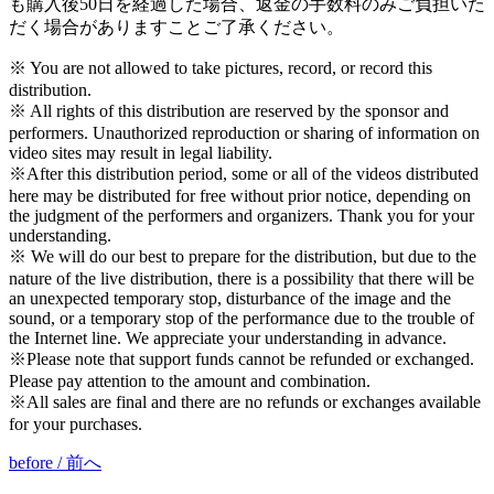
も購入後
50
日を経過した場合、返金の手数料のみご負担いた
だく場合がありますことご了承ください。
※
You are not allowed to take pictures, record, or record this
distribution.
※
All rights of this distribution are reserved by the sponsor and
performers. Unauthorized reproduction or sharing of information on
video sites may result in legal liability.
※
After this distribution period, some or all of the videos distributed
here may be distributed for free without prior notice, depending on
the judgment of the performers and organizers. Thank you for your
understanding.
※
We will do our best to prepare for the distribution, but due to the
nature of the live distribution, there is a possibility that there will be
an unexpected temporary stop, disturbance of the image and the
sound, or a temporary stop of the performance due to the trouble of
the Internet line. We appreciate your understanding in advance.
※
Please note that support funds cannot be refunded or exchanged.
Please pay attention to the amount and combination.
※
All sales are final and there are no refunds or exchanges available
for your purchases.
before / 前へ