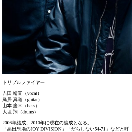
トリプルファイヤー
吉田 靖直（vocal）
鳥居 真道（guitar）
山本 慶幸（bass）
大垣 翔（drums）
2006年結成、2010年に現在の編成となる。
「高田馬場のJOY DIVISION」「だらしない54-71」などと呼