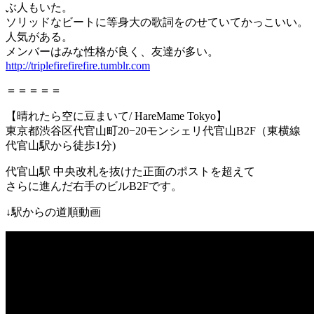
ぶ人もいた。
ソリッドなビートに等身大の歌詞をのせていてかっこいい。
人気がある。
メンバーはみな性格が良く、友達が多い。
http://triplefirefirefire.tumblr.com
＝＝＝＝＝
【晴れたら空に豆まいて
/ HareMame Tokyo
】
東京都渋谷区代官山町
20−20
モンシェリ代官山
B2F
（東横線
代官山駅
から徒歩
1
分
)
代官山駅
中央改札を抜けた正面のポストを超えて
さらに進んだ右手のビル
B2F
です。
↓
駅からの道順動画