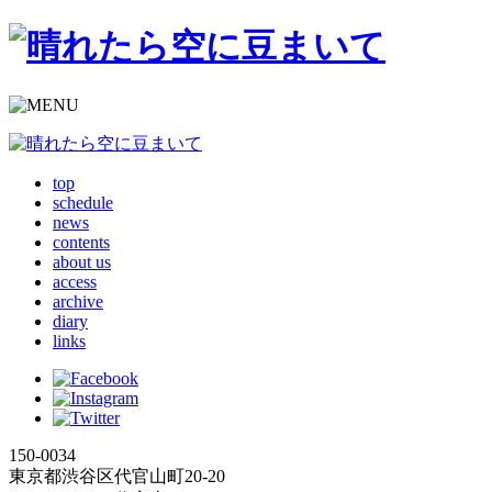
top
schedule
news
contents
about us
access
archive
diary
links
150-0034
東京都渋谷区代官山町20-20