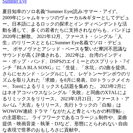
Summer Eye
夏目知幸のソロ名義“Summer Eye(読み:サマー・アイ)”。
2009年にシャムキャッツのヴォーカル&ギターとしてデビュ
ー。日本語によるロックの探求とイン ディペンデントな活
動を通して、多くの若者たちに支持されながらも、バンドは
2020年に解散。 2021年12月、ファースト・シングル「人
生」のリリースとともにSummer Eye名義でソロ・デビュ
ー。 ボサノヴァとアシッド・ベースを繋いだ摩訶不思議な
サウンドが高く評価される。 2022年は、台湾のインディ
ー・ポップ・バンド、DSPSのエイミーとのスプリット・7イ
ンチ『BLA BLA SONG』に「生徒」「水坑」の2曲を提供。
さらにセカンド・シングルにして、レゲトン〜デンボウのリ
ズムを取り入れた「求婚」を8月に発表。DJ/トラックメイカ
ー、Toreiによるリミックスも話題を集め た。 2023年2月に
はネオアコ×ハウスなシングル「失敗」と同曲のXTALによ
るリミックスをリリース。 2023年3月21日、ファースト・ア
ルバム『大吉』をリリース。先行トラックの「白鯨」は
WOWOW連続 ドラマ「ながたんと青と-いちかの料理帖-」
の主題歌に。 ライフワークであるコラージュ制作や、楽曲
提供・映画音楽・執筆・DJなど、形態にとらわれない 自由
な表現で世界のおもしろさに貢献中。