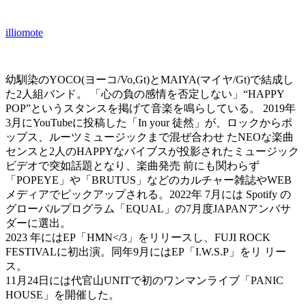
illiomote
幼馴染のYOCO(ヨーコ/Vo,Gt)とMAIYA(マイヤ/Gt)で結成し
た2人組バンド。 「心の負の感情を否定しない」“HAPPY
POP”というスタンスを掲げて音楽を鳴らしている。 2019年
3月にYouTubeに投稿した「In your 徒然」が、ロックからポ
ップス、ルーツミュージックまで混ぜ合わせ たNEOな楽曲
センスと2人のHAPPYなバイブスが投影されたミュージック
ビデオで突如話題となり、楽曲発売 前にも関わらず
「POPEYE」や「BRUTUS」などのカルチャー雑誌やWEB
メディアでピックアップされる。2022年 7月には Spotify の
グローバルプログラム「EQUAL」の7月度JAPANアンバサ
ダーに選出。
2023 年にはEP「HMN</3」をリリースし、FUJI ROCK
FESTIVALに初出演。同年9月にはEP「I.W.S.P」をリ リー
ス。
11月24日には代官山UNITで初のワンマンライブ「PANIC
HOUSE」を開催した。