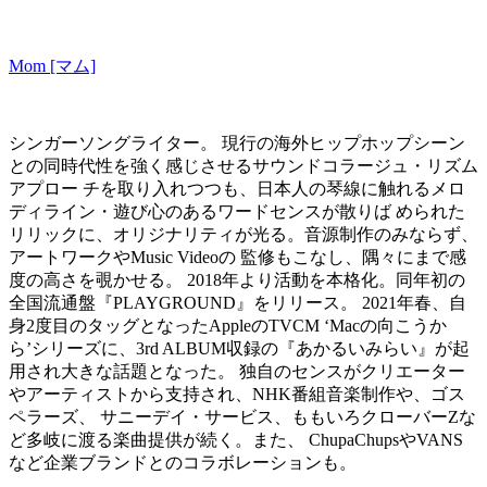
Mom [マム]
シンガーソングライター。 現行の海外ヒップホップシーン
との同時代性を強く感じさせるサウンドコラージュ・リズム
アプロー チを取り入れつつも、日本人の琴線に触れるメロ
ディライン・遊び心のあるワードセンスが散りば められた
リリックに、オリジナリティが光る。音源制作のみならず、
アートワークやMusic Videoの 監修もこなし、隅々にまで感
度の高さを覗かせる。 2018年より活動を本格化。同年初の
全国流通盤『PLAYGROUND』をリリース。 2021年春、自
身2度目のタッグとなったAppleのTVCM ‘Macの向こうか
ら’シリーズに、3rd ALBUM収録の『あかるいみらい』が起
用され大きな話題となった。 独自のセンスがクリエーター
やアーティストから支持され、NHK番組音楽制作や、ゴス
ペラーズ、 サニーデイ・サービス、ももいろクローバーZな
ど多岐に渡る楽曲提供が続く。また、 ChupaChupsやVANS
など企業ブランドとのコラボレーションも。