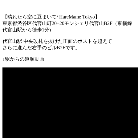
【晴れたら空に豆まいて
/ HareMame Tokyo
】
東京都渋谷区代官山町
20−20
モンシェリ代官山
B2F
（東横線
代官山駅
から徒歩
1
分
)
代官山駅
中央改札を抜けた正面のポストを超えて
さらに進んだ右手のビル
B2F
です。
↓
駅からの道順動画