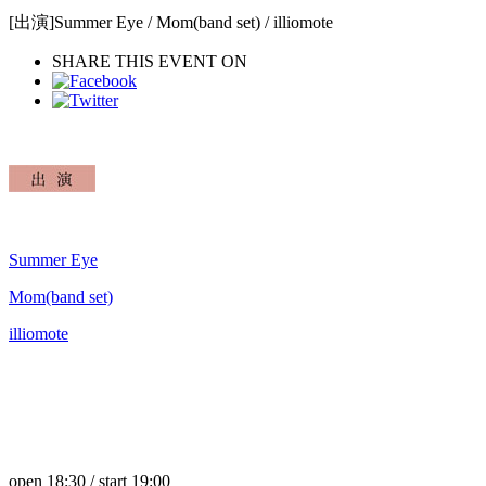
[出演]Summer Eye / Mom(band set) / illiomote
SHARE THIS EVENT ON
Summer Eye
Mom(band set)
illiomote
open 18:30 / start 19:00