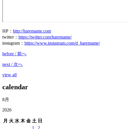
HP
：
http://haremame.com
twitter
：
https://twitter.com/haremame/
instagram
：
https://www.instagram.com/d_haremame/
before / 前へ
next / 次へ
view all
calendar
8月
2026
月
火
水
木
金
土
日
1
2