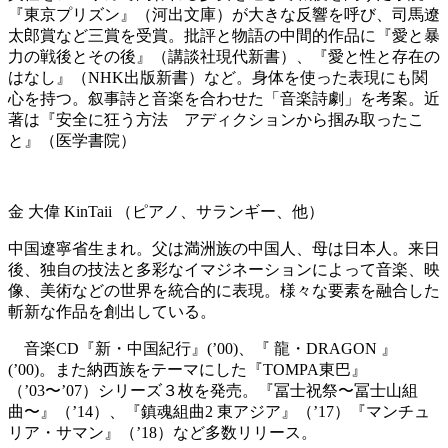
『東京プリズン』（河出文庫）が大きな反響を呼び、司馬遼
太郎賞など三賞を受賞。批評と物語の中間的作品に『愛と暴
力の戦後とその後』（講談社現代新書）、『愛と性と存在の
はなし』（NHK出版新書）など。身体を使った表現にも関
心を持つ。叙事詩と音楽を合わせた「音楽詩劇」を考案。近
著は『安全に狂う方法 アディクションから掴み取ったこ
と』（医学書院）
金
大偉
KinTaii
（ピアノ、
サランギー
、他）
中国遼寧省生まれ。父は満洲族の中国人、母は日本人。来日
後、独自の技法と多彩なイマジネーションによって音楽、映
像、美術などの世界を統合的に表現。様々な要素を融合した
斬新な作品を創出している。
音楽
CD
『新・中国紀行』
(’00)
、『
龍・
DRAGON
』
(’00)
。また納西族をテーマにした『
TOMPA
東巴』
（
’03
〜
’07
）シリーズ３枚を発売。『冨士祝祭〜冨士山組
曲〜』（
’14
）、『鎮魂組曲
2
東アジア』（
’17
）
『
マンチュ
リア・サマン』（
’18
）
など多数リリース。