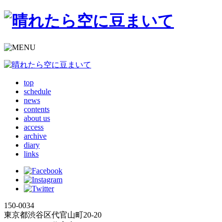
top
schedule
news
contents
about us
access
archive
diary
links
150-0034
東京都渋谷区代官山町20-20