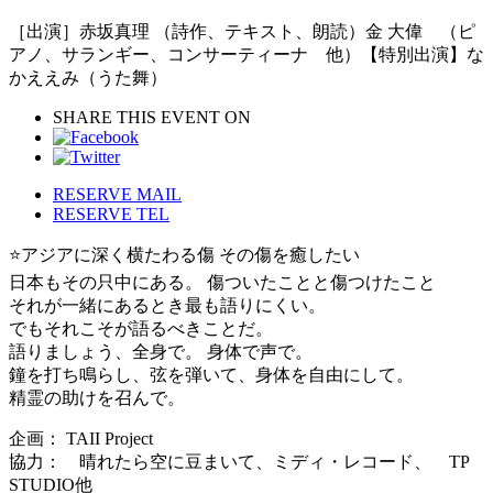
［出演］赤坂真理 （詩作、テキスト、朗読）金 大偉 （ピ
アノ、サランギー、コンサーティーナ 他）【特別出演】な
かええみ（うた舞）
SHARE THIS EVENT ON
RESERVE MAIL
RESERVE TEL
⭐️アジアに深く横たわる傷 その傷を癒したい
日本もその只中にある。 傷ついたことと傷つけたこと
それが一緒にあるとき最も語りにくい。
でもそれこそが語るべきことだ。
語りましょう、全身で。 身体で声で。
鐘を打ち鳴らし、弦を弾いて、身体を自由にして。
精霊の助けを召んで。
企画： TAII Project
協力： 晴れたら空に豆まいて、ミディ・レコード、 TP
STUDIO他