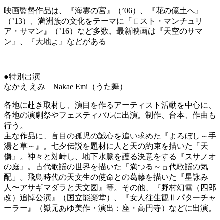
映画監督作品は、『海霊の宮』（
’06
）
、
『花の億土へ』
（
’13
）
、
満洲族の文化をテーマに『ロスト・マンチュリ
ア・サマン』（
’16
）など多数。
最新映画は『天空のサマ
ン』、『大地よ』などがある
●
特別出演
なかえ
えみ
N
akae Emi
（うた
舞
）
各地に赴き取材し、演目を作るアーティスト活動を中心に、
各地の演劇祭やフェスティバルに出演。制作、台本、作曲も
行う。
主な作品に、盲目の孤児の誠心を追い求めた『よろぼし～手
湯と草～』。七夕伝説を題材に人と天の約束を描いた『天
儛』。神々と対峙し、地下水脈を護る決意をする『スサノオ
の庭』。古代歌謡の世界を描いた「満つる～古代歌謡の気
配」。飛鳥時代の天文生の使命との葛藤を描いた『星詠み
人〜アサギマダラと天文図』等。その他、『野村幻雪（四郎
改）追悼公演』（国立能楽堂）、『女人往生観Ⅱパターチャ
ーラー』（嶽元あゆ美作・演出：座・高円寺）などに出演。