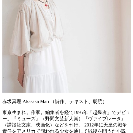
赤坂真理
Akasaka Ma
r
i
（
詩作、テキスト、朗読
）
東京生まれ。作家。編集者を経て1995年「起爆者」でデビュ
ー。『ミューズ』（野間文芸新人賞）『ヴァイブレータ』
（講談社文庫、映画化）などを刊行。 2012年に天皇の戦争
責任をアメリカで問われる少女を通して戦後を問うた小説