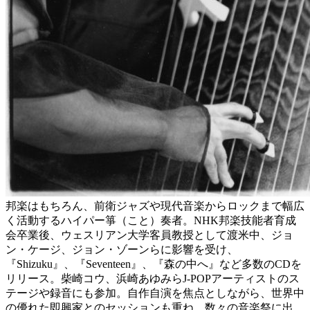
邦楽はもちろん、前衛ジャズや現代音楽からロックまで幅広
く活動するハイパー箏（こと）奏者。NHK邦楽技能者育成
会卒業後、ウェスリアン大学客員教授として渡米中、ジョ
ン・ケージ、ジョン・ゾーンらに影響を受け、
『Shizuku』、『Seventeen』、『森の中へ』など多数のCDを
リリース。柴崎コウ、浜崎あゆみらJ-POPアーティストのス
テージや録音にも参加。自作自演を焦点としながら、世界中
の優れた即興家とのセッションも重ね、数々の音楽祭に出