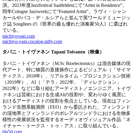
演。2023年度Jazzfestival Saalfeldenにて“Artist in Residence”、
同年Cologne Jazzweekにて“Featured Artist”。ラヴィ・シャン
カールやパコ・デ・ルシアらと並んで英ワールドミュージッ
ク誌 Songlines の《世界の最も優れた演奏家50人》に選ばれ
ている。
michiyoyagi.com
michiyo-yagi.cocolog-nifty.com
タパニ・トイヴァネン
Tapani Toivanen（映像）
タパニ・トイヴァネン（M.Sc Bioelectronics）は混合媒体の現
代アート、特に物質の直接操作によるビジュアル（「サイマ
ティクス」2018年）、リアルタイム・プロジェクション技術
（2019年）、AI（「テラ」2022年、「ディレクション」
2022年）などに取り組むアーティスト／エンジニア。トイヴ
ァネンは芸術における生成AIの役割や、変わりゆく風景に
おけるアーティストの役割を焦点としている。現在はフィン
ランド生態系観測所（FEO）から委託された、フィンランド
の湿地帯とフィンランドのボレアルツンドラにおける生物多
様性の発展状況を監視するオーディオヴィジュアル作品「ネ
イチャー・トークス・トゥ・アス」に取り組んでいる。
tila5d.com