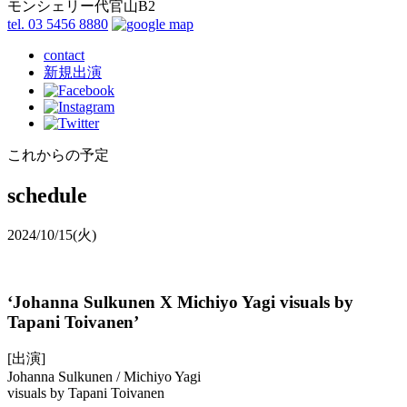
モンシェリー代官山B2
tel. 03 5456 8880
contact
新規出演
これからの予定
schedule
2024/10/15
(火)
‘Johanna Sulkunen X Michiyo Yagi visuals by
Tapani Toivanen’
[出演]
Johanna Sulkunen / Michiyo Yagi
visuals by Tapani Toivanen