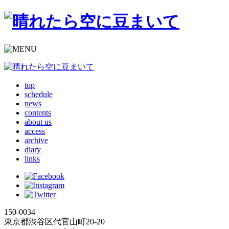
top
schedule
news
contents
about us
access
archive
diary
links
150-0034
東京都渋谷区代官山町20-20