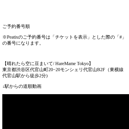
ご予約番号順
※
Peatix
のご予約番号は「チケットを表示」とした際の「
#
」
の番号になります。
【晴れたら空に豆まいて
/ HareMame Tokyo
】
東京都渋谷区代官山町
20−20
モンシェリ代官山
B2F
（東横線
代官山駅
から徒歩
2
分
)
↓
駅からの道順動画