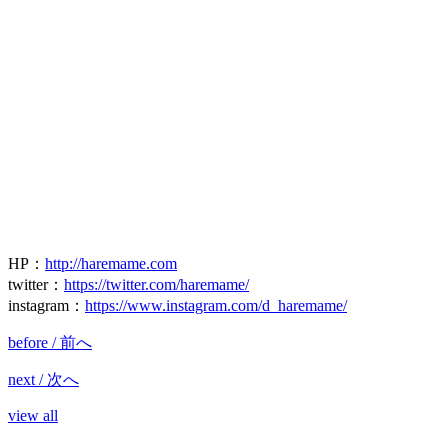
HP
：
http://haremame.com
twitter
：
https://twitter.com/haremame/
instagram
：
https://www.instagram.com/d_haremame/
before / 前へ
next / 次へ
view all