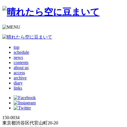
top
schedule
news
contents
about us
access
archive
diary
links
150-0034
東京都渋谷区代官山町20-20